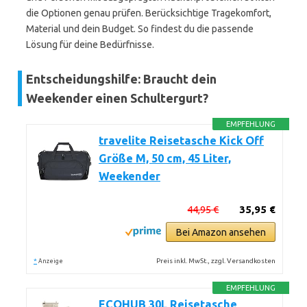
die Optionen genau prüfen. Berücksichtige Tragekomfort,
Material und dein Budget. So findest du die passende
Lösung für deine Bedürfnisse.
Entscheidungshilfe: Braucht dein
Weekender einen Schultergurt?
EMPFEHLUNG
travelite Reisetasche Kick Off
Größe M, 50 cm, 45 Liter,
Weekender
44,95 €
35,95 €
Bei Amazon ansehen
*
Preis inkl. MwSt., zzgl. Versandkosten
Anzeige
EMPFEHLUNG
ECOHUB 30L Reisetasche