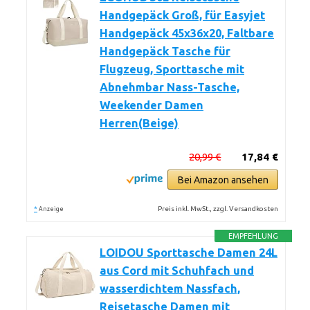
Handgepäck Groß, für Easyjet
Handgepäck 45x36x20, Faltbare
Handgepäck Tasche für
Flugzeug, Sporttasche mit
Abnehmbar Nass-Tasche,
Weekender Damen
Herren(Beige)
20,99 €
17,84 €
Bei Amazon ansehen
*
Preis inkl. MwSt., zzgl. Versandkosten
Anzeige
EMPFEHLUNG
LOIDOU Sporttasche Damen 24L
aus Cord mit Schuhfach und
wasserdichtem Nassfach,
Reisetasche Damen mit