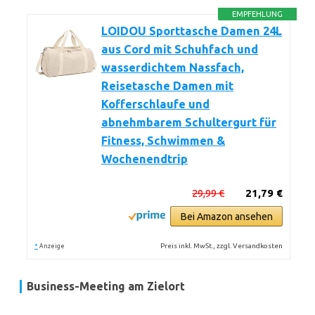
EMPFEHLUNG
LOIDOU Sporttasche Damen 24L
aus Cord mit Schuhfach und
wasserdichtem Nassfach,
Reisetasche Damen mit
Kofferschlaufe und
abnehmbarem Schultergurt für
Fitness, Schwimmen &
Wochenendtrip
29,99 €
21,79 €
Bei Amazon ansehen
*
Preis inkl. MwSt., zzgl. Versandkosten
Anzeige
Business-Meeting am Zielort