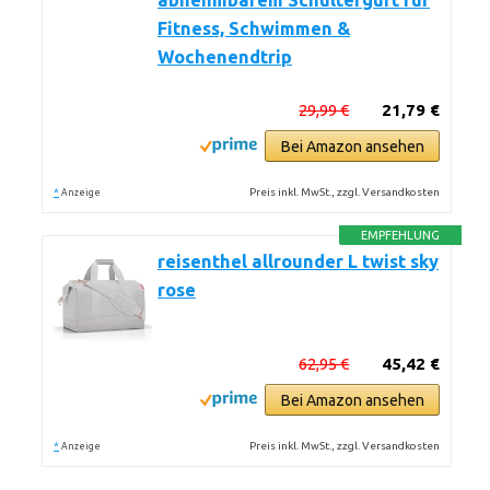
abnehmbarem Schultergurt für
Fitness, Schwimmen &
Wochenendtrip
29,99 €
21,79 €
Bei Amazon ansehen
*
Preis inkl. MwSt., zzgl. Versandkosten
Anzeige
EMPFEHLUNG
reisenthel allrounder L twist sky
rose
62,95 €
45,42 €
Bei Amazon ansehen
*
Preis inkl. MwSt., zzgl. Versandkosten
Anzeige