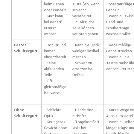
beim Gehen
ausreißen, wenn
– Stadtausflüge
oder Pendeln.
schlecht
Pendeln.
– Gurt kann
verarbeitet.
– Wenn du zwis
bei Bedarf
– Zusätzliche
Hand- und
ersetzt
Teile können
Schultertrage
werden.
verloren gehen.
wechseln willst.
Fester
– Robust und
– Kann die Optik
– Regelmäßige
Schultergurt
immer
weniger flexibel
Pendelstrecken.
einsatzbereit.
machen.
– Wenn du die
– Keine
– Schwer zu
Tasche meist üb
abfallenden
ersetzen bei
der Schulter träg
Teile.
Defekt.
– Oft
gleichmäßige
Bauweise.
Ohne
– Schlichte
– Hände sind
– Kurze Wege v
Schultergurt
Optik.
nicht frei.
Auto zum Hotel.
– Geringeres
– Tragekomfort
– Wenn du selte
Gewicht ohne
sinkt bei
länger trägst un
Gurt und
längeren
Handschlaufe