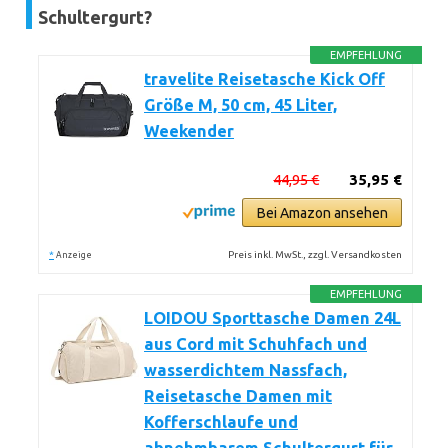
Schultergurt?
EMPFEHLUNG
travelite Reisetasche Kick Off
Größe M, 50 cm, 45 Liter,
Weekender
44,95 €
35,95 €
Bei Amazon ansehen
*
Preis inkl. MwSt., zzgl. Versandkosten
Anzeige
EMPFEHLUNG
LOIDOU Sporttasche Damen 24L
aus Cord mit Schuhfach und
wasserdichtem Nassfach,
Reisetasche Damen mit
Kofferschlaufe und