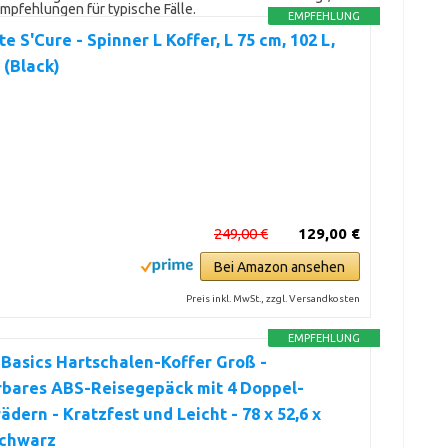
Empfehlungen für typische Fälle.
EMPFEHLUNG
e S'Cure - Spinner L Koffer, L 75 cm, 102 L,
 (Black)
249,00 €
129,00 €
Bei Amazon ansehen
Preis inkl. MwSt., zzgl. Versandkosten
EMPFEHLUNG
Basics Hartschalen-Koffer Groß -
rbares ABS-Reisegepäck mit 4 Doppel-
ädern - Kratzfest und Leicht - 78 x 52,6 x
Schwarz