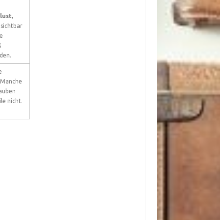
lust
,
 sichtbar
le
ß
den.
e
. Manche
lauben
le nicht.