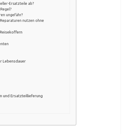
eller-Ersatzteile ab?
 Regel?
ren ungefähr?
IY-Reparaturen nutzen ohne
 Reisekoffern
enten
er Lebensdauer
 und Ersatzteillieferung