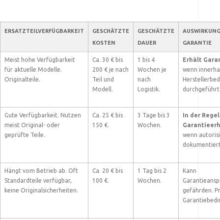
ERSATZTEILVERFÜGBARKEIT
GESCHÄTZTE
GESCHÄTZTE
AUSWIRKUNG
KOSTEN
DAUER
GARANTIE
Meist hohe Verfügbarkeit
Ca. 30 € bis
1 bis 4
Erhält Gara
für aktuelle Modelle.
200 € je nach
Wochen je
wenn innerha
Originalteile.
Teil und
nach
Herstellerbe
Modell.
Logistik.
durchgeführt
Gute Verfügbarkeit. Nutzen
Ca. 25 € bis
3 Tage bis 3
In der Regel
meist Original- oder
150 €.
Wochen.
Garantieerh
geprüfte Teile.
wenn autorisi
dokumentiert
Hängt vom Betrieb ab. Oft
Ca. 20 € bis
1 Tag bis 2
Kann
Standardteile verfügbar,
100 €.
Wochen.
Garantieansp
keine Originalsicherheiten.
gefährden. Pr
Garantiebedi