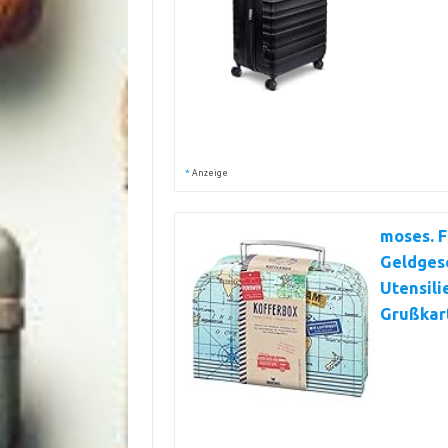
*
Anzeige
moses. 
Geldgesc
Utensili
Grußkar