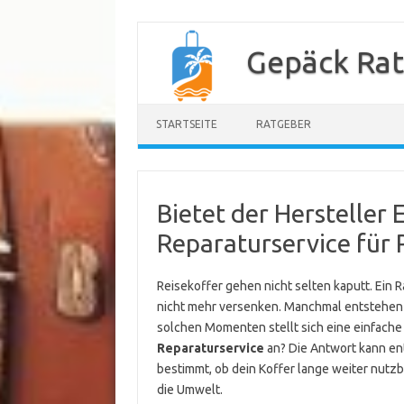
Zum
Inhalt
Gepäck Ra
springen
STARTSEITE
RATGEBER
Bietet der Hersteller 
Reparaturservice für 
Reisekoffer gehen nicht selten kaputt. Ein Ra
nicht mehr versenken. Manchmal entstehen 
solchen Momenten stellt sich eine einfache 
Reparaturservice
an? Die Antwort kann ent
bestimmt, ob dein Koffer lange weiter nutzba
die Umwelt.