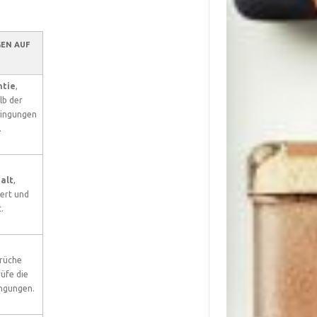
EN AUF
ntie
,
lb der
dingungen
.
alt
,
ert und
.
rüche
üfe die
ngungen.