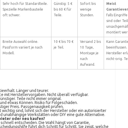
Sehr hoch für Standardteile.
Günstig: 5 €
Sofort bis
Meist
Spezielle Markenbauteile
bis 60 € für
wenige
Garantiever
oft schwer.
Teile.
Stunden.
falls Eingriffe
sind oder Tei
unsachgemä
montiert wer
Breite Auswahl online.
10 € bis 70 €
Versand 2 bis
Kann Garanti
Passform variiert je nach
je Teil.
10 Tage,
beeinflussen
Modell.
Montage je
Hersteller er
nach
nicht-orig. Tei
Aufwand.
tieerhalt. Länger und teurer.
ce mit Herstellervorgaben. Nicht überall verfügbar.
stiger. Teile nicht immer original.
t und etwas Können. Risiko für Folgeschäden.
tiger Preis. Passgenauigkeit prüfen.
wichtig sind, lohnt sich der Hersteller oder ein autorisierter
nd unabhängige Werkstätten oder DIY eine gute Alternative.
bieter oder neu kaufen?
 schnell entscheiden. Die Wahl hängt von Garantie,
heidungshilfe führt dich Schritt für Schritt. Sie zeigt, welche