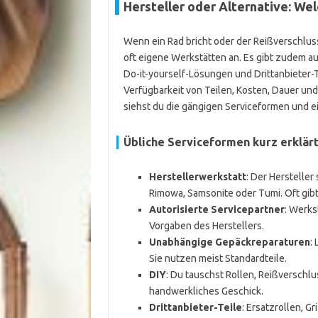
Hersteller oder Alternative: We
Wenn ein Rad bricht oder der Reißverschlus
oft eigene Werkstätten an. Es gibt zudem a
Do-it-yourself-Lösungen und Drittanbieter-T
Verfügbarkeit von Teilen, Kosten, Dauer un
siehst du die gängigen Serviceformen und ein
Übliche Serviceformen kurz erklär
Herstellerwerkstatt
: Der Hersteller
Rimowa, Samsonite oder Tumi. Oft gibt 
Autorisierte Servicepartner
: Werks
Vorgaben des Herstellers.
Unabhängige Gepäckreparaturen
:
Sie nutzen meist Standardteile.
DIY
: Du tauschst Rollen, Reißverschl
handwerkliches Geschick.
Drittanbieter-Teile
: Ersatzrollen, G