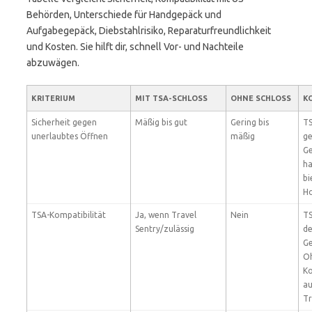
Behörden, Unterschiede für Handgepäck und
Aufgabegepäck, Diebstahlrisiko, Reparaturfreundlichkeit
und Kosten. Sie hilft dir, schnell Vor- und Nachteile
abzuwägen.
KRITERIUM
MIT
TSA-SCHLOSS
OHNE SCHLOSS
K
Sicherheit gegen
Mäßig bis gut
Gering bis
TS
unerlaubtes Öffnen
mäßig
g
Ge
ha
bi
Ho
TSA-Kompatibilität
Ja, wenn Travel
Nein
TS
Sentry/zulässig
de
Ge
Oh
Ko
au
Tr