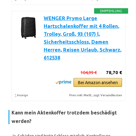
EMPFEHLUNG
WENGER Prymo Large
Hartschalenkoffer mit 4 Rollen,
Trolley, Groß, 93 (107) l,
Sicherheitsschloss, Damen
Herren, Reisen Urlaub, Schwarz,
612538
104,99 €
78,70 €
Bei Amazon ansehen
*
Preis inkl. MwSt., zzgl. Versandkosten
Anzeige
Kann mein Aktenkoffer trotzdem beschädigt
werden?