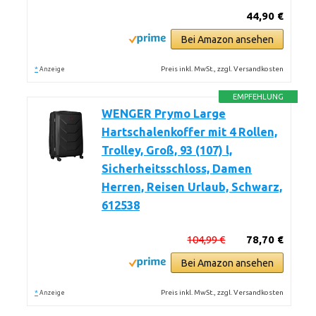
44,90 €
Bei Amazon ansehen
*
Preis inkl. MwSt., zzgl. Versandkosten
Anzeige
EMPFEHLUNG
WENGER Prymo Large
Hartschalenkoffer mit 4 Rollen,
Trolley, Groß, 93 (107) l,
Sicherheitsschloss, Damen
Herren, Reisen Urlaub, Schwarz,
612538
104,99 €
78,70 €
Bei Amazon ansehen
*
Preis inkl. MwSt., zzgl. Versandkosten
Anzeige