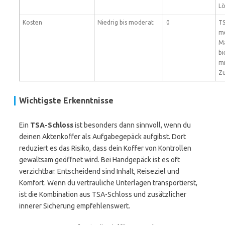
Lö
Kosten
Niedrig bis moderat
0
TS
me
Ma
bi
mi
Zu
Wichtigste Erkenntnisse
Ein
TSA-Schloss
ist besonders dann sinnvoll, wenn du
deinen Aktenkoffer als Aufgabegepäck aufgibst. Dort
reduziert es das Risiko, dass dein Koffer von Kontrollen
gewaltsam geöffnet wird. Bei Handgepäck ist es oft
verzichtbar. Entscheidend sind Inhalt, Reiseziel und
Komfort. Wenn du vertrauliche Unterlagen transportierst,
ist die Kombination aus TSA-Schloss und zusätzlicher
innerer Sicherung empfehlenswert.