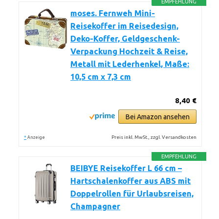
EMPFEHLUNG
moses. Fernweh Mini-
Reisekoffer im Reisedesign,
Deko-Koffer, Geldgeschenk-
Verpackung Hochzeit & Reise,
Metall mit Lederhenkel, Maße:
10,5 cm x 7,3 cm
8,40 €
Bei Amazon ansehen
*
Preis inkl. MwSt., zzgl. Versandkosten
Anzeige
EMPFEHLUNG
BEIBYE Reisekoffer L 66 cm –
Hartschalenkoffer aus ABS mit
Doppelrollen für Urlaubsreisen,
Champagner