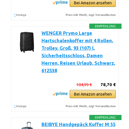
Bei Amazon ansehen
*
Preis inkl. MwSt., zzgl. Versandkosten
Anzeige
EMPFEHLUNG
WENGER Prymo Large
Hartschalenkoffer mit 4 Rollen,
Trolley, Groß, 93 (107) l,
Sicherheitsschloss, Damen
Herren, Reisen Urlaub, Schwarz,
612538
104,99 €
78,70 €
Bei Amazon ansehen
*
Preis inkl. MwSt., zzgl. Versandkosten
Anzeige
EMPFEHLUNG
BEIBYE Handgepäck Koffer M 55