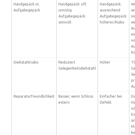
Handgepäck vs.
Handgepäck: oft
Handgepäck:
We
Aufgabegepäck
unnötig
ausreichend
se
Aufgabegepäck:
Aufgabegepäck:
ni
sinnvoll
höheres Risiko
we
Au
ei
v
Au
Ko
Diebstahlrisiko
Reduziert
Höher
TS
Gelegenheitsdiebstahl
Ge
Si
pr
Au
Reparaturfreundlichkeit
Besser, wenn Schloss
Einfacher bei
Ei
extern
Defekt
Ha
sc
Ex
si
Ma
bi