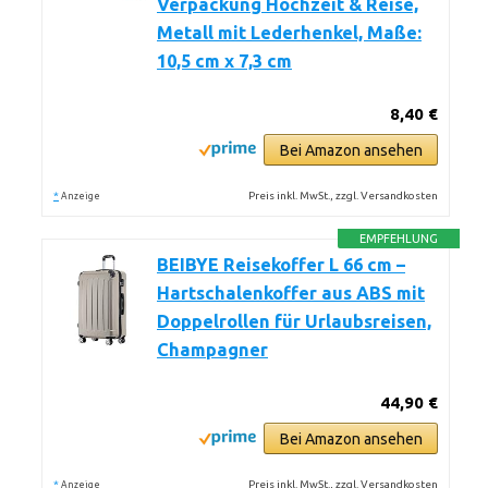
Verpackung Hochzeit & Reise,
Metall mit Lederhenkel, Maße:
10,5 cm x 7,3 cm
8,40 €
Bei Amazon ansehen
*
Preis inkl. MwSt., zzgl. Versandkosten
Anzeige
EMPFEHLUNG
BEIBYE Reisekoffer L 66 cm –
Hartschalenkoffer aus ABS mit
Doppelrollen für Urlaubsreisen,
Champagner
44,90 €
Bei Amazon ansehen
*
Preis inkl. MwSt., zzgl. Versandkosten
Anzeige