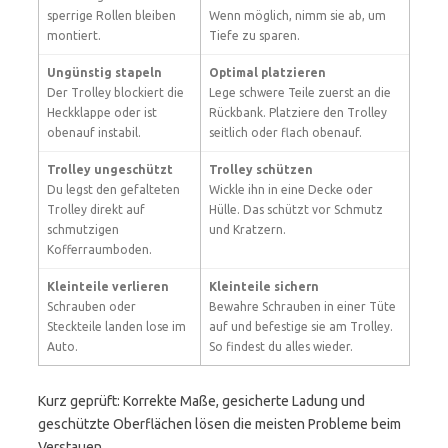
sperrige Rollen bleiben
Wenn möglich, nimm sie ab, um
montiert.
Tiefe zu sparen.
Ungünstig stapeln
Optimal platzieren
Der Trolley blockiert die
Lege schwere Teile zuerst an die
Heckklappe oder ist
Rückbank. Platziere den Trolley
obenauf instabil.
seitlich oder flach obenauf.
Trolley ungeschützt
Trolley schützen
Du legst den gefalteten
Wickle ihn in eine Decke oder
Trolley direkt auf
Hülle. Das schützt vor Schmutz
schmutzigen
und Kratzern.
Kofferraumboden.
Kleinteile verlieren
Kleinteile sichern
Schrauben oder
Bewahre Schrauben in einer Tüte
Steckteile landen lose im
auf und befestige sie am Trolley.
Auto.
So findest du alles wieder.
Kurz geprüft: Korrekte Maße, gesicherte Ladung und
geschützte Oberflächen lösen die meisten Probleme beim
Verstauen.