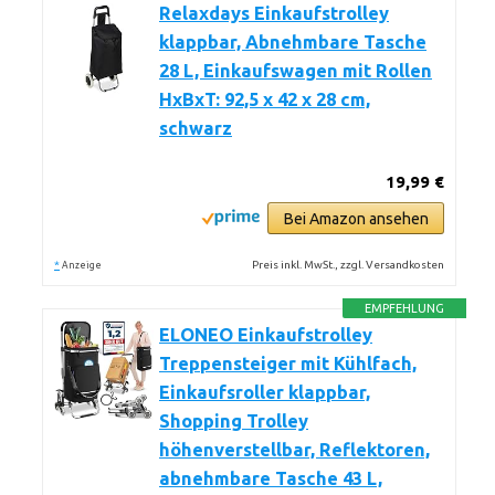
Relaxdays Einkaufstrolley
klappbar, Abnehmbare Tasche
28 L, Einkaufswagen mit Rollen
HxBxT: 92,5 x 42 x 28 cm,
schwarz
19,99 €
Bei Amazon ansehen
*
Preis inkl. MwSt., zzgl. Versandkosten
Anzeige
EMPFEHLUNG
ELONEO Einkaufstrolley
Treppensteiger mit Kühlfach,
Einkaufsroller klappbar,
Shopping Trolley
höhenverstellbar, Reflektoren,
abnehmbare Tasche 43 L,