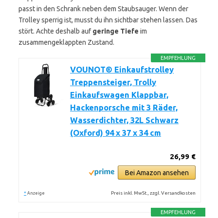
passt in den Schrank neben dem Staubsauger. Wenn der
Trolley sperrig ist, musst du ihn sichtbar stehen lassen. Das
stört. Achte deshalb auf
geringe Tiefe
im
zusammengeklappten Zustand.
EMPFEHLUNG
VOUNOT® Einkaufstrolley
Treppensteiger, Trolly
Einkaufswagen Klappbar,
Hackenporsche mit 3 Räder,
Wasserdichter, 32L Schwarz
(Oxford) 94 x 37 x 34 cm
26,99 €
Bei Amazon ansehen
*
Preis inkl. MwSt., zzgl. Versandkosten
Anzeige
EMPFEHLUNG