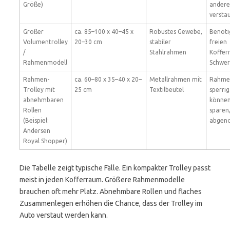
Größe)
ander
versta
Großer
ca. 85–100 x 40–45 x
Robustes Gewebe,
Benöti
Volumentrolley
20–30 cm
stabiler
freien
/
Stahlrahmen
Koffer
Rahmenmodell
Schwer
Rahmen-
ca. 60–80 x 35–40 x 20–
Metallrahmen mit
Rahmen
Trolley mit
25 cm
Textilbeutel
sperrig
abnehmbaren
können
Rollen
sparen
(Beispiel:
abgen
Andersen
Royal Shopper)
Die Tabelle zeigt typische Fälle. Ein kompakter Trolley passt
meist in jeden Kofferraum. Größere Rahmenmodelle
brauchen oft mehr Platz. Abnehmbare Rollen und flaches
Zusammenlegen erhöhen die Chance, dass der Trolley im
Auto verstaut werden kann.