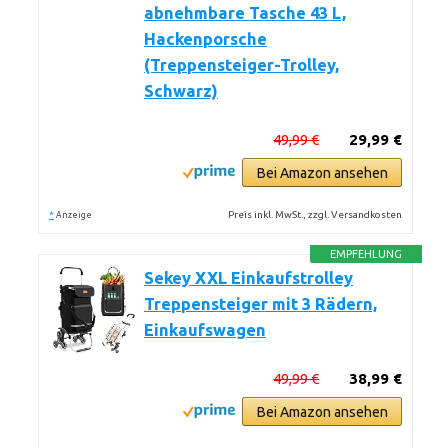
abnehmbare Tasche 43 L,
Hackenporsche
(Treppensteiger-Trolley,
Schwarz)
49,99 €
29,99 €
Bei Amazon ansehen
*
Preis inkl. MwSt., zzgl. Versandkosten
Anzeige
EMPFEHLUNG
Sekey XXL Einkaufstrolley
Treppensteiger mit 3 Rädern,
Einkaufswagen
49,99 €
38,99 €
Bei Amazon ansehen