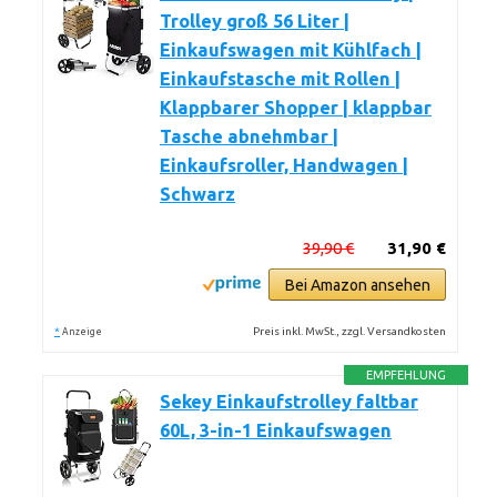
Trolley groß 56 Liter |
Einkaufswagen mit Kühlfach |
Einkaufstasche mit Rollen |
Klappbarer Shopper | klappbar
Tasche abnehmbar |
Einkaufsroller, Handwagen |
Schwarz
39,90 €
31,90 €
Bei Amazon ansehen
*
Preis inkl. MwSt., zzgl. Versandkosten
Anzeige
EMPFEHLUNG
Sekey Einkaufstrolley faltbar
60L, 3-in-1 Einkaufswagen