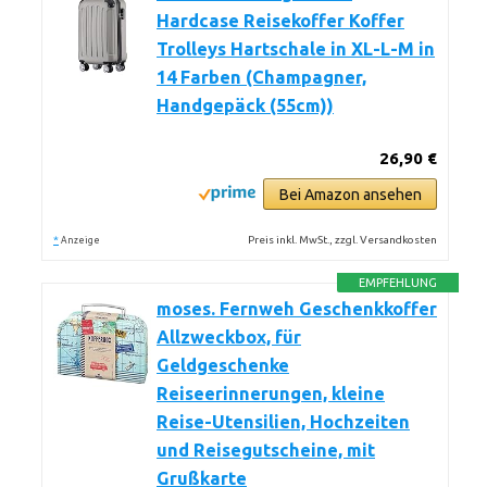
Hardcase Reisekoffer Koffer
Trolleys Hartschale in XL-L-M in
14 Farben (Champagner,
Handgepäck (55cm))
26,90 €
Bei Amazon ansehen
*
Preis inkl. MwSt., zzgl. Versandkosten
Anzeige
EMPFEHLUNG
moses. Fernweh Geschenkkoffer
Allzweckbox, für
Geldgeschenke
Reiseerinnerungen, kleine
Reise-Utensilien, Hochzeiten
und Reisegutscheine, mit
Grußkarte