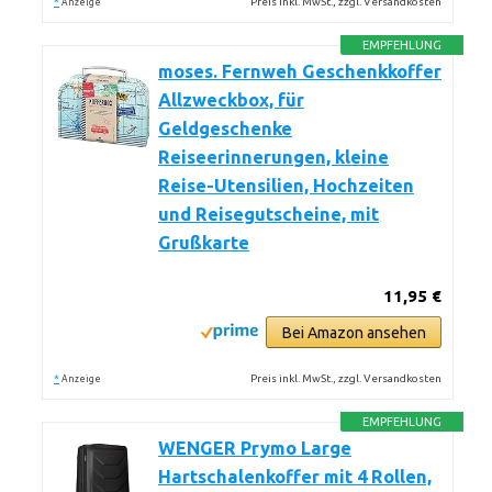
*
Preis inkl. MwSt., zzgl. Versandkosten
Anzeige
EMPFEHLUNG
moses. Fernweh Geschenkkoffer
Allzweckbox, für
Geldgeschenke
Reiseerinnerungen, kleine
Reise-Utensilien, Hochzeiten
und Reisegutscheine, mit
Grußkarte
11,95 €
Bei Amazon ansehen
*
Preis inkl. MwSt., zzgl. Versandkosten
Anzeige
EMPFEHLUNG
WENGER Prymo Large
Hartschalenkoffer mit 4 Rollen,