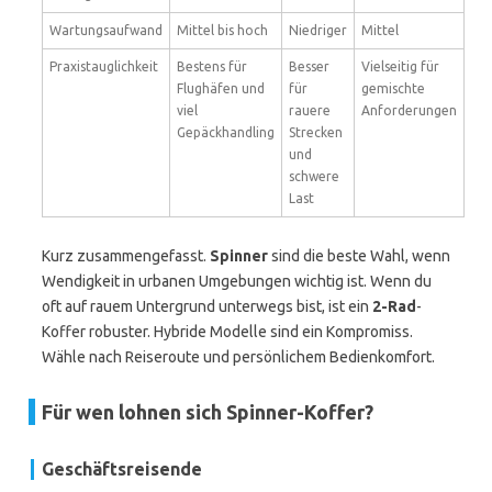
Wartungsaufwand
Mittel bis hoch
Niedriger
Mittel
Praxistauglichkeit
Bestens für
Besser
Vielseitig für
Flughäfen und
für
gemischte
viel
rauere
Anforderungen
Gepäckhandling
Strecken
und
schwere
Last
Kurz zusammengefasst.
Spinner
sind die beste Wahl, wenn
Wendigkeit in urbanen Umgebungen wichtig ist. Wenn du
oft auf rauem Untergrund unterwegs bist, ist ein
2-Rad
-
Koffer robuster. Hybride Modelle sind ein Kompromiss.
Wähle nach Reiseroute und persönlichem Bedienkomfort.
Für wen lohnen sich Spinner-Koffer?
Geschäftsreisende