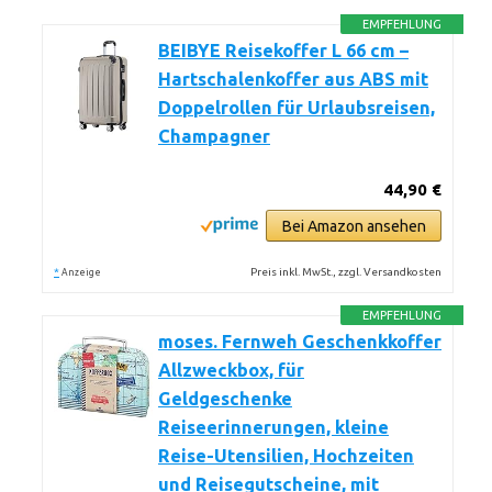
EMPFEHLUNG
BEIBYE Reisekoffer L 66 cm –
Hartschalenkoffer aus ABS mit
Doppelrollen für Urlaubsreisen,
Champagner
44,90 €
Bei Amazon ansehen
*
Preis inkl. MwSt., zzgl. Versandkosten
Anzeige
EMPFEHLUNG
moses. Fernweh Geschenkkoffer
Allzweckbox, für
Geldgeschenke
Reiseerinnerungen, kleine
Reise-Utensilien, Hochzeiten
und Reisegutscheine, mit