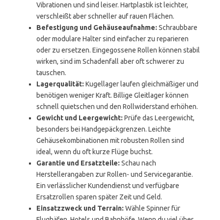
Vibrationen und sind leiser. Hartplastik ist leichter,
verschleißt aber schneller auf rauen Flächen.
Befestigung und Gehäuseaufnahme:
Schraubbare
oder modulare Halter sind einfacher zu reparieren
oder zu ersetzen. Eingegossene Rollen können stabil
wirken, sind im Schadenfall aber oft schwerer zu
tauschen.
Lagerqualität:
Kugellager laufen gleichmäßiger und
benötigen weniger Kraft. Billige Gleitlager können
schnell quietschen und den Rollwiderstand erhöhen.
Gewicht und Leergewicht:
Prüfe das Leergewicht,
besonders bei Handgepäckgrenzen. Leichte
Gehäusekombinationen mit robusten Rollen sind
ideal, wenn du oft kurze Flüge buchst.
Garantie und Ersatzteile:
Schau nach
Herstellerangaben zur Rollen- und Servicegarantie.
Ein verlässlicher Kundendienst und verfügbare
Ersatzrollen sparen später Zeit und Geld.
Einsatzzweck und Terrain:
Wähle Spinner für
Flughäfen, Hotels und Bahnhöfe. Wenn du viel über