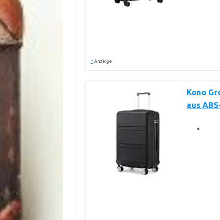
*
Anzeige
Kono Gro
aus ABS