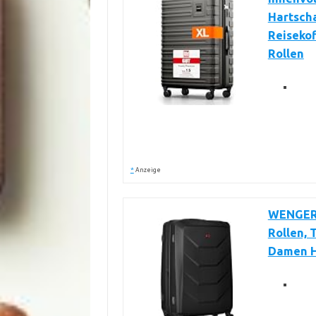
Hartscha
Reisekof
Rollen
*
Anzeige
WENGER 
Rollen, T
Damen He