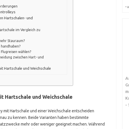
forderungen
*
A
entrolleys
en Hartschalen- und
artschale im Vergleich zu
 mehr Stauraum?
zu handhaben?
e Flugreisen wählen?
scheidung zwischen Hart- und
mit Hartschale und Weichschale
A
G
m
it Hartschale und Weichschale
K
-
y mit Hartschale und einer Weichschale entscheiden
genau zu kennen. Beide Varianten haben bestimmte
insatzzwecke mehr oder weniger geeignet machen. Während