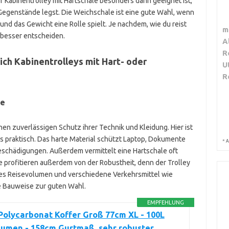
 Kabinentrolley mit Hartschale besonders dann geeignet ist,
Gegenstände legst. Die Weichschale ist eine gute Wahl, wenn
und das Gewicht eine Rolle spielt. Je nachdem, wie du reist
m
o besser entscheiden.
A
R
ich Kabinentrolleys mit Hart- oder
U
R
de
en zuverlässigen Schutz ihrer Technik und Kleidung. Hier ist
 praktisch. Das harte Material schützt Laptop, Dokumente
*
A
chädigungen. Außerdem vermittelt eine Hartschale oft
e profitieren außerdem von der Robustheit, denn der Trolley
hes Reisevolumen und verschiedene Verkehrsmittel wie
e Bauweise zur guten Wahl.
EMPFEHLUNG
Polycarbonat Koffer Groß 77cm XL - 100L
lumen - 158cm Gurtmaß, sehr robuster