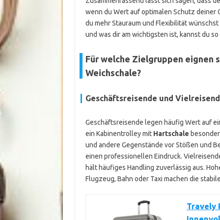
Zusammenfassend lässt sich sagen, dass der
wenn du Wert auf optimalen Schutz deiner 
du mehr Stauraum und Flexibilität wünschst 
und was dir am wichtigsten ist, kannst du s
Für welche Zielgruppen eignen s
Weichschale?
Geschäftsreisende und Vielreisen
Geschäftsreisende legen häufig Wert auf ein
ein Kabinentrolley mit
Hartschale
besonders
und andere Gegenstände vor Stößen und Bes
einen professionellen Eindruck. Vielreisend
hält häufiges Handling zuverlässig aus. Ho
Flugzeug, Bahn oder Taxi machen die stabil
Travely 
Innenvo