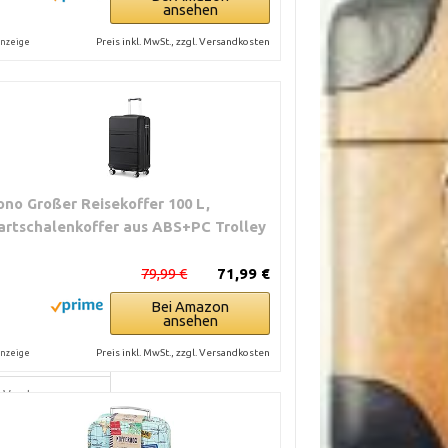
ansehen
Preis inkl. MwSt., zzgl. Versandkosten
nzeige
ono Großer Reisekoffer 100 L,
artschalenkoffer aus ABS+PC Trolley
r scharfen
79,99 €
71,99 €
Inhalte an
Bei Amazon
ansehen
erbar
Preis inkl. MwSt., zzgl. Versandkosten
nzeige
hältlich
m Verstauen