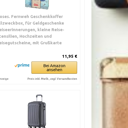
oses. Fernweh Geschenkkoffer
llzweckbox, für Geldgeschenke
eiseerinnerungen, kleine Reise-
tensilien, Hochzeiten und
eisegutscheine, mit Grußkarte
11,95 €
Bei Amazon
ansehen
Preis inkl. MwSt., zzgl. Versandkosten
nzeige