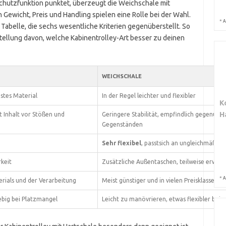
d Schutzfunktion punktet, überzeugt die Weichschale mit
 Gewicht, Preis und Handling spielen eine Rolle bei der Wahl.
*
A
 Tabelle, die sechs wesentliche Kriterien gegenüberstellt. So
stellung davon, welche Kabinentrolley-Art besser zu deinen
WEICHSCHALE
stes Material
In der Regel leichter und flexibler
K
H
zt Inhalt vor Stößen und
Geringere Stabilität, empfindlich gegenübe
Gegenständen
Sehr flexibel
, passtsich an ungleichmäßige 
keit
Zusätzliche Außentaschen, teilweise erweit
*
A
rials und der Verarbeitung
Meist günstiger und in vielen Preisklassen er
ebig bei Platzmangel
Leicht zu manövrieren, etwas flexibler bei