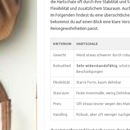
die Hartschale oft durch ihre Stabilität un
Flexibilität und zusätzlichem Stauraum. Auch
Im Folgenden findest du eine übersichtliche
bekommst du auf einen Blick eine klare Vor
Reisegewohnheiten passt.
KRITERIUM
HARTSCHALE
Gewicht
Meist etwas schwerer durch robu
Robustheit
Sehr widerstandsfähig
, schüt
Beschädigungen
Flexibilität
Starre Form, kaum dehnbar
Stauraum
Feste Innenmaße, wenig Dehnbar
Preis
Oft etwas teurer wegen des Mate
Handling
Robust, aber oft weniger nachgi