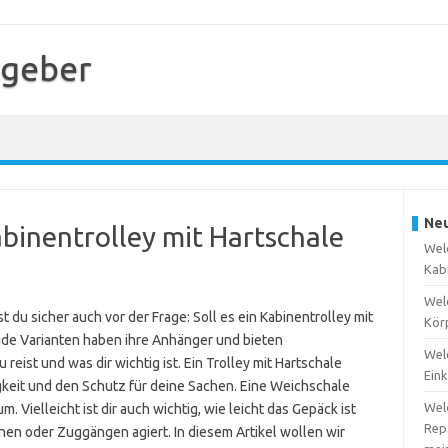
tgeber
Neu
abinentrolley mit Hartschale
Wel
Kabi
Wel
du sicher auch vor der Frage: Soll es ein Kabinentrolley mit
Kör
ide Varianten haben ihre Anhänger und bieten
Wel
 reist und was dir wichtig ist. Ein Trolley mit Hartschale
Eink
keit und den Schutz für deine Sachen. Eine Weichschale
Wel
. Vielleicht ist dir auch wichtig, wie leicht das Gepäck ist
Repa
nen oder Zuggängen agiert. In diesem Artikel wollen wir