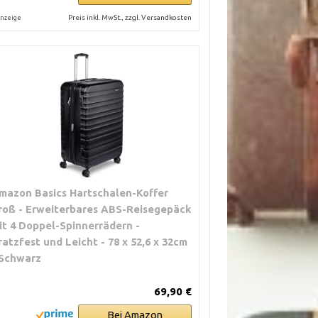
Preis inkl. MwSt., zzgl. Versandkosten
nzeige
mazon Basics Hartschalen-Koffer
roß - Erweiterbares ABS-Reisegepäck
it 4 Doppel-Spinnerrädern -
ratzfest und Leicht - 78 x 52,6 x 32cm
 Schwarz
69,90 €
Bei Amazon