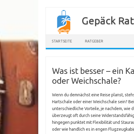
Zum
Inhalt
Gepäck Ra
springen
STARTSEITE
RATGEBER
Was ist besser – ein K
oder Weichschale?
Wenn du demnächst eine Reise planst, stehst 
Hartschale oder einer Weichschale sein? Be
unterschiedliche Vorteile, je nachdem, wie du
überzeugt oft durch seine Widerstandsfähig
hingegen punktet mit Flexibilität und Stauraum
oder wie handlich es in engen Flugzeugkabi