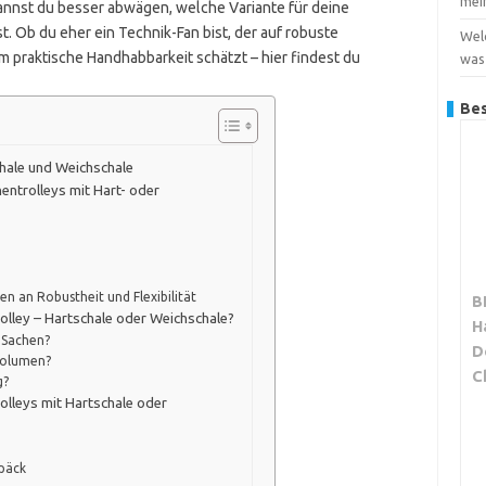
mei
annst du besser abwägen, welche Variante für deine
t. Ob du eher ein Technik-Fan bist, der auf robuste
Wel
em praktische Handhabbarkeit schätzt – hier findest du
was
Bes
chale und Weichschale
entrolleys mit Hart- oder
n an Robustheit und Flexibilität
B
olley – Hartschale oder Weichschale?
H
r Sachen?
D
kvolumen?
C
g?
olleys mit Hartschale oder
epäck