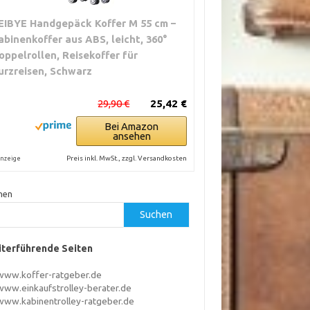
EIBYE Handgepäck Koffer M 55 cm –
abinenkoffer aus ABS, leicht, 360°
oppelrollen, Reisekoffer für
urzreisen, Schwarz
29,90 €
25,42 €
Bei Amazon
ansehen
Preis inkl. MwSt., zzgl. Versandkosten
nzeige
hen
Suchen
terführende Seiten
www.koffer-ratgeber.de
www.einkaufstrolley-berater.de
www.kabinentrolley-ratgeber.de