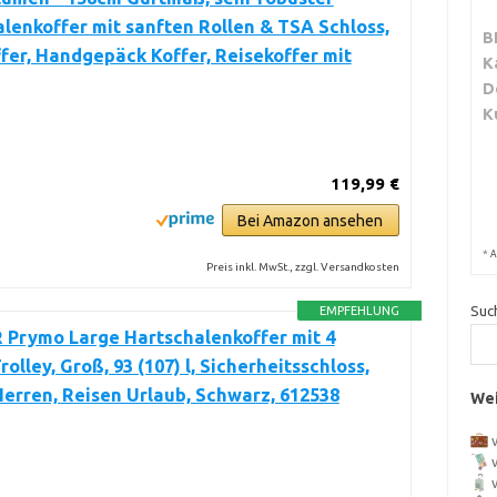
lenkoffer mit sanften Rollen & TSA Schloss,
B
fer, Handgepäck Koffer, Reisekoffer mit
K
D
K
119,99 €
Bei Amazon ansehen
*
A
Preis inkl. MwSt., zzgl. Versandkosten
Suc
EMPFEHLUNG
Prymo Large Hartschalenkoffer mit 4
rolley, Groß, 93 (107) l, Sicherheitsschloss,
rren, Reisen Urlaub, Schwarz, 612538
Wei