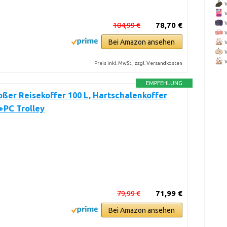
104,99 €
78,70 €
Bei Amazon ansehen
Preis inkl. MwSt., zzgl. Versandkosten
EMPFEHLUNG
ßer Reisekoffer 100 L, Hartschalenkoffer
+PC Trolley
79,99 €
71,99 €
Bei Amazon ansehen