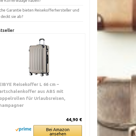
ne Kofferwaage haben?
che Garantie bieten Reisekofferhersteller und
 deckt sie ab?
tseller
EIBYE Reisekoffer L 66 cm –
artschalenkoffer aus ABS mit
oppelrollen für Urlaubsreisen,
hampagner
44,90 €
Bei Amazon
ansehen