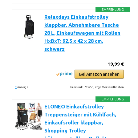
EMPFEHLUNG
Relaxdays Einkaufstrolley
klappbar, Abnehmbare Tasche
28 L, Einkaufswagen mit Rollen
HxBxT: 92,5 x 42 x 28 cm,
schwarz
19,99 €
Bei Amazon ansehen
*
Preis inkl. MwSt., zzgl. Versandkosten
Anzeige
EMPFEHLUNG
ELONEO Einkaufstrolley
Treppensteiger mit Kühlfach,
Einkaufsroller klappbar,
Shopping Trolley