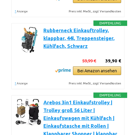
*
Preis inkl. MwSt., zzgl. Versandkosten
Anzeige
EMPFEHLUNG
Rubberneck Einkauftrolley,
klappbar, 44l, Treppensteiger,
Kühlfach, Schwarz
59,99 €
39,90 €
Bei Amazon ansehen
*
Preis inkl. MwSt., zzgl. Versandkosten
Anzeige
EMPFEHLUNG
Arebos 3in1 Einkaufstrolley |
Trolley groß 56 Liter |
Einkaufswagen mit Kühlfach |
Einkaufstasche mit Rollen |
Klappbarer Shopper | klappbar