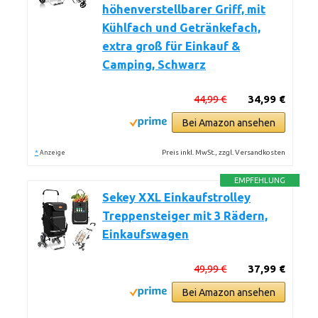
höhenverstellbarer Griff, mit
Kühlfach und Getränkefach,
extra groß für Einkauf &
Camping, Schwarz
44,99 €
34,99 €
Bei Amazon ansehen
*
Preis inkl. MwSt., zzgl. Versandkosten
Anzeige
EMPFEHLUNG
Sekey XXL Einkaufstrolley
Treppensteiger mit 3 Rädern,
Einkaufswagen
49,99 €
37,99 €
Bei Amazon ansehen