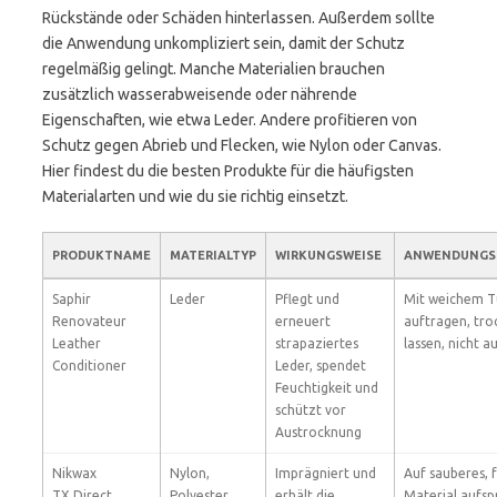
Rückstände oder Schäden hinterlassen. Außerdem sollte
die Anwendung unkompliziert sein, damit der Schutz
regelmäßig gelingt. Manche Materialien brauchen
zusätzlich wasserabweisende oder nährende
Eigenschaften, wie etwa Leder. Andere profitieren von
Schutz gegen Abrieb und Flecken, wie Nylon oder Canvas.
Hier findest du die besten Produkte für die häufigsten
Materialarten und wie du sie richtig einsetzt.
PRODUKTNAME
MATERIALTYP
WIRKUNGSWEISE
ANWENDUNGS
Saphir
Leder
Pflegt und
Mit weichem T
Renovateur
erneuert
auftragen, tro
Leather
strapaziertes
lassen, nicht 
Conditioner
Leder, spendet
Feuchtigkeit und
schützt vor
Austrocknung
Nikwax
Nylon,
Imprägniert und
Auf sauberes, 
TX.Direct
Polyester
erhält die
Material aufsp