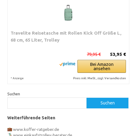
Travelite Reisetasche mit Rollen Kick Off Größe L,
68 cm, 65 Liter, Trolley
79,95 €
53,95 €
Bei Amazon
ansehen
*
Preis inkl. MwSt., zzgl. Versandkosten
Anzeige
Suchen
Suchen
Weiterführende Seiten
www.koffer-ratgeber.de
www.einkaufstrolley-berater.de