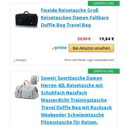
EMPFEHLUNG
Fmeida Reisetasche Groß
Reisetaschen Damen Faltbare
Duffle Bag Travel Bag
29,99 €
19,84 €
Bei Amazon ansehen
*
Preis inkl. MwSt., zzgl. Versandkosten
Anzeige
EMPFEHLUNG
Suweir Sporttasche Damen
Herren 42L Reisetasche mit
Schuhfach Nassfach
Wasserdicht Trainingstasche
Travel Duffle Bag mit Rucksack
Weekender Schwimmtasche
Fitnesstasche für Reisen,