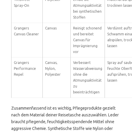
Spray-On
Atmungsaktivität
trocknen lasse
bei synthetischen
Stoffen
Grangers
Canvas
Reinigt schonend
Verdünnt auftr
Canvas Cleaner
und bereitet
Schwamm einar
Canvas für
abspülen, troc
Imprägnierung
lassen
vor
Grangers
Canvas,
Verbessert
Spray auf saub
Performance
Nylon,
Wasserabweisung
feuchte Oberf
Repel
Polyester
ohne die
aufsprühen, t
Atmungsaktivität
lassen
zu
beeinträchtigen
Zusammenfassend ist es wichtig, Pflegeprodukte gezielt
nach dem Material deiner Reisetasche auszuwählen. Leder
braucht pflegende, feuchtigkeitsspendende Mittel ohne
aggressive Chemie. Synthetische Stoffe wie Nylon oder