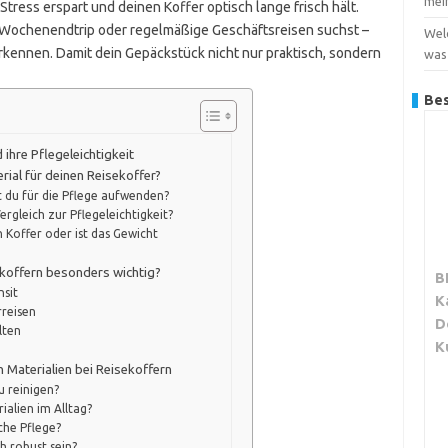
mei
Stress erspart und deinen Koffer optisch lange frisch hält.
n Wochenendtrip oder regelmäßige Geschäftsreisen suchst –
Wel
u erkennen. Damit dein Gepäckstück nicht nur praktisch, sondern
was
Bes
 ihre Pflegeleichtigkeit
rial für deinen Reisekoffer?
lst du für die Pflege aufwenden?
Vergleich zur Pflegeleichtigkeit?
 Koffer oder ist das Gewicht
sekoffern besonders wichtig?
B
nsit
K
reisen
D
lten
K
n Materialien bei Reisekoffern
u reinigen?
ialien im Alltag?
che Pflege?
h robust sein?