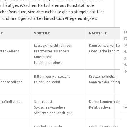
n häufiges Waschen. Hartschalen aus Kunststoff oder
er Reinigung, sind aber nicht alle gleich pflegeleicht. Hier
n und ihre Eigenschaften hinsichtlich Pflegeleichtigkeit:
T
IT
VORTEILE
NACHTEILE
7
G
Lässt sich leicht reinigen
Kann bei starker Belas
H
tzabweisend
Kratzfester als andere
Oberfläche kann matt 
Kunststoffe
&
Leicht und robust
H
R
Billig in der Herstellung
Kratzempfindlich
ber anfälliger
Leicht und stabil
Kann mit der Zeit sprö
empfindlich für
Sehr robust
Dellen können nicht en
*
Stylisches Aussehen
Relativ schwer
A
Schützen den Inhalt gut
Flexibel und leicht
Schmutz setzt sich eher