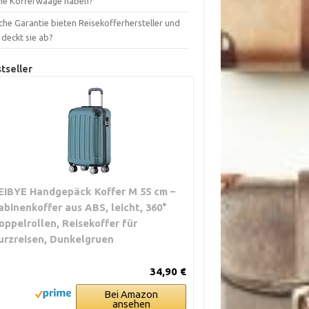
ne Kofferwaage haben?
che Garantie bieten Reisekofferhersteller und
 deckt sie ab?
tseller
EIBYE Handgepäck Koffer M 55 cm –
abinenkoffer aus ABS, leicht, 360°
oppelrollen, Reisekoffer für
urzreisen, Dunkelgruen
34,90 €
Bei Amazon
ansehen