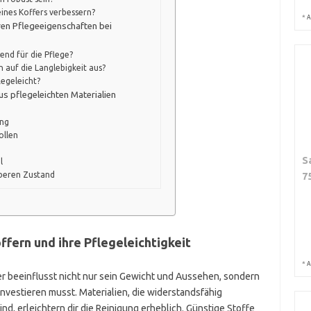
eines Koffers verbessern?
*
A
ren Pflegeeigenschaften bei
end für die Pflege?
 auf die Langlebigkeit aus?
egeleicht?
us pflegeleichten Materialien
ung
ollen
S
l
beren Zustand
7
ffern und ihre Pflegeleichtigkeit
*
A
er beeinflusst nicht nur sein Gewicht und Aussehen, sondern
 investieren musst. Materialien, die widerstandsfähig
, erleichtern dir die Reinigung erheblich. Günstige Stoffe