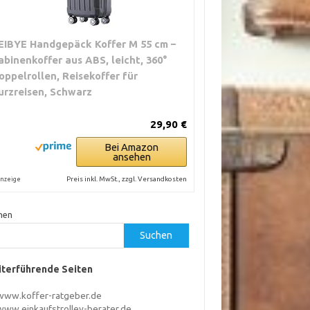
EIBYE Handgepäck Koffer M 55 cm –
abinenkoffer aus ABS, leicht, 360°
oppelrollen, Reisekoffer für
urzreisen, Schwarz
29,90 €
Bei Amazon
ansehen
Preis inkl. MwSt., zzgl. Versandkosten
nzeige
hen
Suchen
terführende Seiten
www.koffer-ratgeber.de
www.einkaufstrolley-berater.de