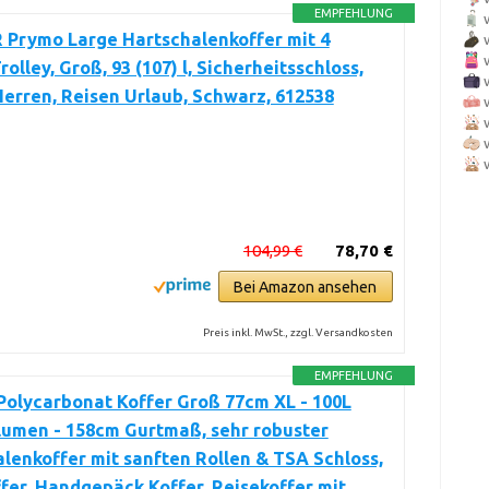
EMPFEHLUNG
Prymo Large Hartschalenkoffer mit 4
rolley, Groß, 93 (107) l, Sicherheitsschloss,
rren, Reisen Urlaub, Schwarz, 612538
104,99 €
78,70 €
Bei Amazon ansehen
Preis inkl. MwSt., zzgl. Versandkosten
EMPFEHLUNG
Polycarbonat Koffer Groß 77cm XL - 100L
lumen - 158cm Gurtmaß, sehr robuster
lenkoffer mit sanften Rollen & TSA Schloss,
fer, Handgepäck Koffer, Reisekoffer mit