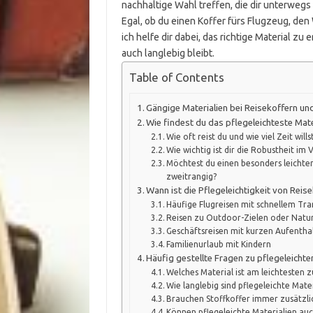
nachhaltige Wahl treffen, die dir unterwegs 
Egal, ob du einen Koffer fürs Flugzeug, de
ich helfe dir dabei, das richtige Material z
auch langlebig bleibt.
Table of Contents
Gängige Materialien bei Reisekoffern und
Wie findest du das pflegeleichteste Mate
Wie oft reist du und wie viel Zeit wil
Wie wichtig ist dir die Robustheit im 
Möchtest du einen besonders leichten
zweitrangig?
Wann ist die Pflegeleichtigkeit von Rei
Häufige Flugreisen mit schnellem Tra
Reisen zu Outdoor-Zielen oder Natur
Geschäftsreisen mit kurzen Aufentha
Familienurlaub mit Kindern
Häufig gestellte Fragen zu pflegeleichte
Welches Material ist am leichtesten z
Wie langlebig sind pflegeleichte Mater
Brauchen Stoffkoffer immer zusätzli
Können pflegeleichte Materialien auc