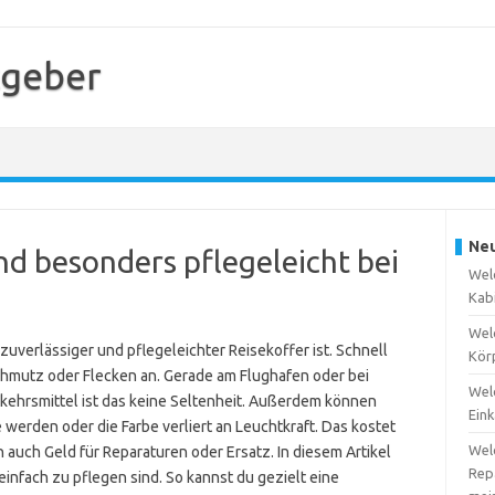
tgeber
Neu
nd besonders pflegeleicht bei
Wel
Kabi
Wel
 zuverlässiger und pflegeleichter Reisekoffer ist. Schnell
Kör
chmutz oder Flecken an. Gerade am Flughafen oder bei
Wel
kehrsmittel ist das keine Seltenheit. Außerdem können
Eink
 werden oder die Farbe verliert an Leuchtkraft. Das kostet
Wel
rn auch Geld für Reparaturen oder Ersatz. In diesem Artikel
Repa
einfach zu pflegen sind. So kannst du gezielt eine