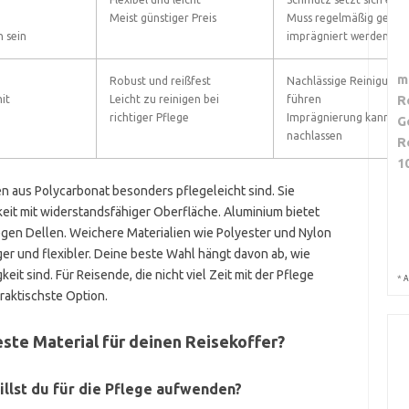
Meist günstiger Preis
Muss regelmäßig gerein
 sein
imprägniert werden
m
Robust und reißfest
Nachlässige Reinigung 
R
it
Leicht zu reinigen bei
führen
richtiger Pflege
Imprägnierung kann mit
G
nachlassen
R
1
en aus Polycarbonat besonders pflegeleicht sind. Sie
eit mit widerstandsfähiger Oberfläche. Aluminium bietet
egen Dellen. Weichere Materialien wie Polyester und Nylon
ger und flexibler. Deine beste Wahl hängt davon ab, wie
eit sind. Für Reisende, die nicht viel Zeit mit der Pflege
*
A
praktischste Option.
este Material für deinen Reisekoffer?
willst du für die Pflege aufwenden?