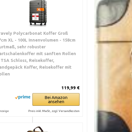
ravely Polycarbonat Koffer Groß
7cm XL - 100L Innenvolumen - 158cm
urtmaß, sehr robuster
tung brechen
artschalenkoffer mit sanften Rollen
werden
 TSA Schloss, Reisekoffer,
andgepäck Koffer, Reisekoffer mit
ollen
de werden
119,99 €
Bei Amazon
ansehen
tfernt werden
Preis inkl. MwSt., zzgl. Versandkosten
nzeige
 fest