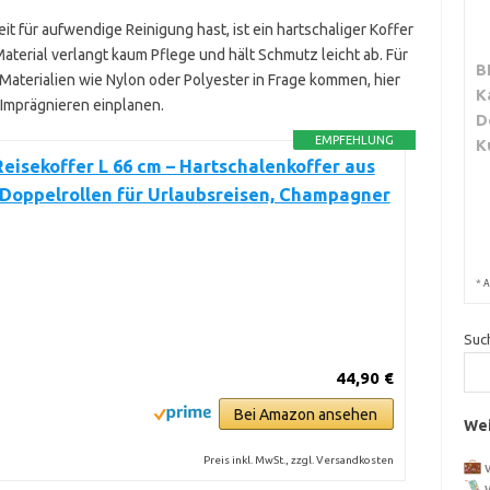
t für aufwendige Reinigung hast, ist ein hartschaliger Koffer
terial verlangt kaum Pflege und hält Schmutz leicht ab. Für
B
aterialien wie Nylon oder Polyester in Frage kommen, hier
K
 Imprägnieren einplanen.
D
EMPFEHLUNG
K
eisekoffer L 66 cm – Hartschalenkoffer aus
Doppelrollen für Urlaubsreisen, Champagner
*
A
Suc
44,90 €
Bei Amazon ansehen
Wei
Preis inkl. MwSt., zzgl. Versandkosten