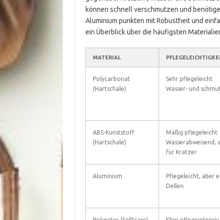
können schnell verschmutzen und benötige
Aluminium punkten mit Robustheit und einfach
ein Überblick über die häufigsten Materialie
MATERIAL
PFLEGELEICHTIGKE
Polycarbonat
Sehr pflegeleicht
(Hartschale)
Wasser- und schmu
ABS-Kunststoff
Mäßig pflegeleicht
(Hartschale)
Wasserabweisend, a
für Kratzer
Aluminium
Pflegeleicht, aber 
Dellen
Polyester (Softcase)
Eher pflegeintensiv