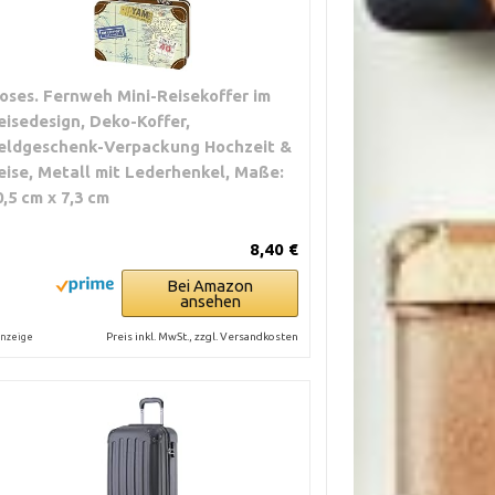
igt und
oses. Fernweh Mini-Reisekoffer im
kann zu Gerüchen
eisedesign, Deko-Koffer,
 der Zeit
eldgeschenk-Verpackung Hochzeit &
eise, Metall mit Lederhenkel, Maße:
0,5 cm x 7,3 cm
8,40 €
Bei Amazon
ansehen
Preis inkl. MwSt., zzgl. Versandkosten
nzeige