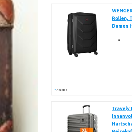
WENGER 
Rollen, T
Damen He
*
Anzeige
Travely 
Innenvo
Hartscha
Reisekof