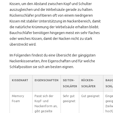
Kissen, um den Abstand zwischen Kopf und Schulter
auszugleichen und die Wirbelsäule gerade zu halten.
Rücken­schläfer profitieren oft von einem niedrigeren
Kissen mit stabiler Unterstützung im Nackenbereich, damit
die natürliche Krümmung der Wirbelsäule erhalten bleibt.
Bauchschläfer benötigen hingegen meist ein sehr flaches
oder weiches Kissen, damit der Nacken nicht zu stark
überstreckt wird.
Im Folgenden findest du eine Übersicht der gängigsten
Nackenkissenarten, ihre Eigenschaften und für welche
Schlafposition sie sich am besten eignen.
KISSENART
EIGENSCHAFTEN
SEITEN­
RÜCKEN­
BAUC
SCHLÄFER
SCHLÄFER
SCHL
Memory
Passt sich der
Sehr gut
Gut geeignet
Eing
Foam
Kopf- und
geeignet
geei
Nackenform an,
(teil
gibt gezielte
hoch