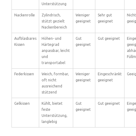
Unterstützung
Nackenrolle
Zylindrisch,
Weniger
Sehr gut
Nicht
stützt gezielt
geeignet
geeignet
geei
Nackenbereich
Aufblasbares
Höhen- und
Gut
Gut geeignet
Eing
Kissen
Härtegrad
geeignet
geeig
anpassbar, leicht
abhä
und
Füll
transportabel
Federkissen
Weich, formbar,
Weniger
Eingeschränkt
Geei
oft nicht
geeignet
geeignet
ausreichend
stützend
Gelkissen
Kühlt, bietet
Gut
Gut geeignet
Eing
feste
geeignet
geei
Unterstützung,
langlebig