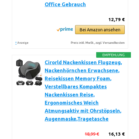
Office Gebrauch
12,79 €
Bei Amazon ansehen
*
Preis inkl. MwSt., zzgl. Versandkosten
Anzeige
EMPFEHLUNG
Cirorld Nackenkissen Flugzeug,
Nackenhörnchen Erwachsene,
Reisekissen Memory Foam,
Verstellbares Kompaktes
Nackenkissen Reise,
Ergonomisches Weich
Atmungsaktiv mit Ohrstöpseln,
Augenmaske,Tragetasche
18,99 €
16,13 €