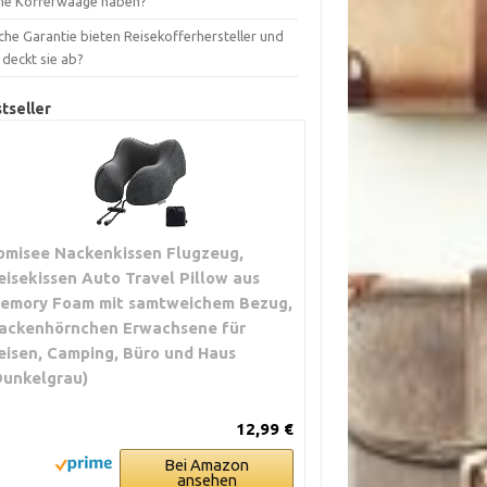
ne Kofferwaage haben?
che Garantie bieten Reisekofferhersteller und
 deckt sie ab?
tseller
omisee Nackenkissen Flugzeug,
eisekissen Auto Travel Pillow aus
emory Foam mit samtweichem Bezug,
ackenhörnchen Erwachsene für
eisen, Camping, Büro und Haus
Dunkelgrau)
12,99 €
Bei Amazon
ansehen