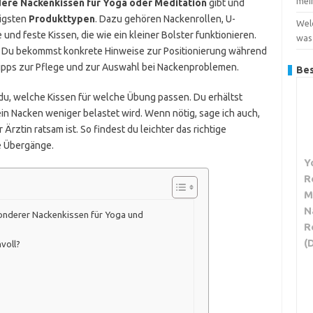
mei
ere Nackenkissen für Yoga oder Meditation
gibt und
gigsten
Produkttypen
. Dazu gehören Nackenrollen, U-
Wel
d feste Kissen, die wie ein kleiner Bolster funktionieren.
was
n. Du bekommst konkrete Hinweise zur Positionierung während
Tipps zur Pflege und zur Auswahl bei Nackenproblemen.
Bes
du, welche Kissen für welche Übung passen. Du erhältst
ein Nacken weniger belastet wird. Wenn nötig, sage ich auch,
rztin ratsam ist. So findest du leichter das richtige
re Übergänge.
Y
R
M
N
onderer Nackenkissen für Yoga und
R
(
voll?