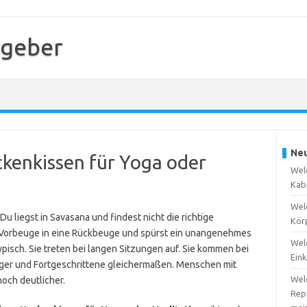
tgeber
Neu
ckenkissen für Yoga oder
Wel
Kabi
Wel
Du liegst in Savasana und findest nicht die richtige
Kör
 Vorbeuge in eine Rückbeuge und spürst ein unangenehmes
Wel
ypisch. Sie treten bei langen Sitzungen auf. Sie kommen bei
Eink
nger und Fortgeschrittene gleichermaßen. Menschen mit
Wel
och deutlicher.
Repa