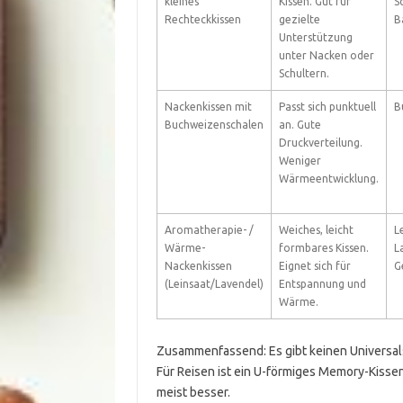
kleines
Kissen. Gut für
S
Rechteckkissen
gezielte
B
Unterstützung
unter Nacken oder
Schultern.
Nackenkissen mit
Passt sich punktuell
B
Buchweizenschalen
an. Gute
Druckverteilung.
Weniger
Wärmeentwicklung.
Aromatherapie- /
Weiches, leicht
L
Wärme-
formbares Kissen.
L
Nackenkissen
Eignet sich für
G
(Leinsaat/Lavendel)
Entspannung und
Wärme.
Zusammenfassend: Es gibt keinen Universa
Für Reisen ist ein U-förmiges Memory-Kissen
meist besser.