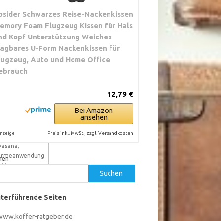
zielte
ckenentlastung,
osider Schwarzes Reise-Nackenkissen
ergänge in
emory Foam Flugzeug Kissen für Hals
vasana
nd Kopf Unterstützung Weiches
ragbares U-Form Nackenkissen für
lugzeug, Auto und Home Office
ngere
tzungen,
ebrauch
ividuelle
passung,
12,79 €
ermische
bilität
Bei Amazon
ansehen
rzzeitige
Preis inkl. MwSt., zzgl. Versandkosten
nzeige
tspannung in
vasana,
rmeanwendung
hen
i Verspannung
Suchen
terführende Seiten
www.koffer-ratgeber.de