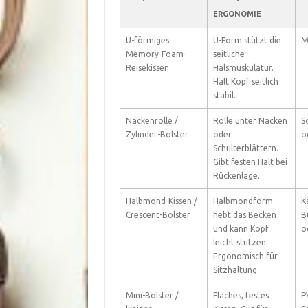
ERGONOMIE
U-förmiges
U-Form stützt die
M
Memory-Foam-
seitliche
Reisekissen
Halsmuskulatur.
Hält Kopf seitlich
stabil.
Nackenrolle /
Rolle unter Nacken
S
Zylinder-Bolster
oder
o
Schulterblättern.
Gibt festen Halt bei
Rückenlage.
Halbmond-Kissen /
Halbmondform
K
Crescent-Bolster
hebt das Becken
B
und kann Kopf
o
leicht stützen.
Ergonomisch für
Sitzhaltung.
Mini-Bolster /
Flaches, festes
P