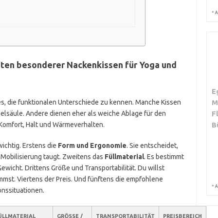
*
A
ften besonderer Nackenkissen für Yoga und
E
M
 es, die funktionalen Unterschiede zu kennen. Manche Kissen
F
rbelsäule. Andere dienen eher als weiche Ablage für den
B
 Komfort, Halt und Wärmeverhalten.
wichtig. Erstens die
Form und Ergonomie
. Sie entscheidet,
e Mobilisierung taugt. Zweitens das
Füllmaterial
. Es bestimmt
wicht. Drittens Größe und Transportabilität. Du willst
mmst. Viertens der Preis. Und fünftens die empfohlene
*
A
nssituationen.
ÜLLMATERIAL
GRÖSSE / G
TRANSPORTABILITÄT
PREISBEREICH
EM