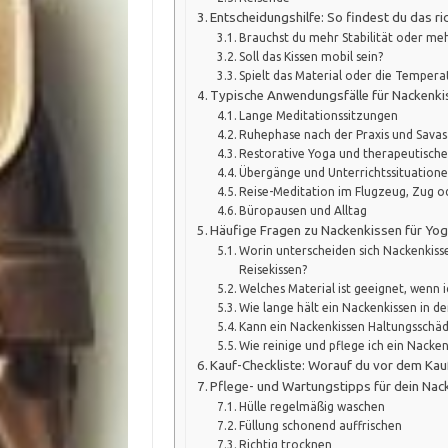
Entscheidungshilfe: So findest du das r
Brauchst du mehr Stabilität oder me
Soll das Kissen mobil sein?
Spielt das Material oder die Temperat
Typische Anwendungsfälle für Nackenki
Lange Meditationssitzungen
Ruhephase nach der Praxis und Sava
Restorative Yoga und therapeutisch
Übergänge und Unterrichtssituation
Reise-Meditation im Flugzeug, Zug o
Büropausen und Alltag
Häufige Fragen zu Nackenkissen für Yog
Worin unterscheiden sich Nackenkiss
Reisekissen?
Welches Material ist geeignet, wenn i
Wie lange hält ein Nackenkissen in de
Kann ein Nackenkissen Haltungsschä
Wie reinige und pflege ich ein Nacke
Kauf-Checkliste: Worauf du vor dem Kauf
Pflege- und Wartungstipps für dein Nac
Hülle regelmäßig waschen
Füllung schonend auffrischen
Richtig trocknen