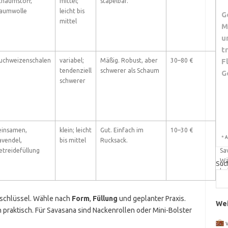
chaumstoff,
mittel;
stapelbar.
ge
aumwolle
leicht bis
Na
G
mittel
Üb
M
Sa
u
t
F
uchweizenschalen
variabel;
Mäßig. Robust, aber
30–80 €
Lä
tendenziell
schwerer als Schaum
Si
G
schwerer
ind
An
th
Sta
einsamen,
klein; leicht
Gut. Einfach im
10–30 €
Ku
*
A
avendel,
bis mittel
Rucksack.
En
etreidefüllung
Sa
Wä
Suc
be
lschlüssel. Wähle nach
Form
,
Füllung
und geplanter Praxis.
Wei
 praktisch. Für Savasana sind Nackenrollen oder Mini-Bolster