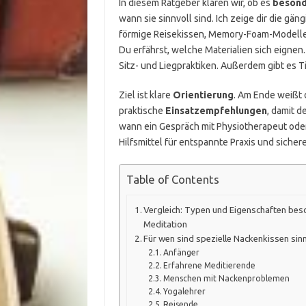
In diesem Ratgeber klären wir, ob es
besond
wann sie sinnvoll sind. Ich zeige dir die gän
förmige Reisekissen, Memory-Foam-Modelle un
Du erfährst, welche Materialien sich eigne
Sitz- und Liegpraktiken. Außerdem gibt es 
Ziel ist klare
Orientierung
. Am Ende weißt 
praktische
Einsatzempfehlungen
, damit d
wann ein Gespräch mit Physiotherapeut oder Ä
Hilfsmittel für entspannte Praxis und siche
Table of Contents
Vergleich: Typen und Eigenschaften bes
Meditation
Für wen sind spezielle Nackenkissen sinn
Anfänger
Erfahrene Meditierende
Menschen mit Nackenproblemen
Yogalehrer
Reisende