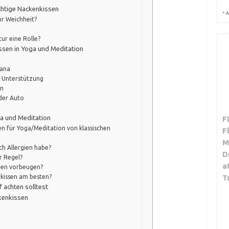
ichtige Nackenkissen
*
A
hr Weichheit?
ur eine Rolle?
ssen in Yoga und Meditation
sana
e Unterstützung
en
der Auto
a und Meditation
F
en für Yoga/Meditation von klassischen
F
M
ch Allergien habe?
D
r Regel?
a
den vorbeugen?
T
nkissen am besten?
 achten solltest
kenkissen