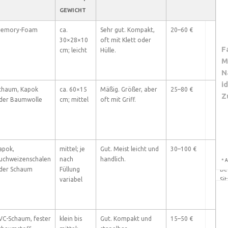
EWICHT
N
emory-Foam
ca.
Sehr gut. Kompakt,
20–60 €
Me
30×28×10
oft mit Klett oder
un
F
cm; leicht
Hülle.
Si
M
Na
Si
N
i
chaum, Kapok
ca. 60×15
Mäßig. Größer, aber
25–80 €
Sa
Z
der Baumwolle
cm; mittel
oft mit Griff.
re
Ha
Un
Ha
apok,
mittel; je
Gut. Meist leicht und
30–100 €
Me
uchweizenschalen
nach
handlich.
au
*
A
der Schaum
Füllung
Be
variabel
Si
VC-Schaum, fester
klein bis
Gut. Kompakt und
15–50 €
Re