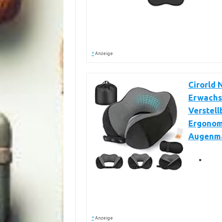
*
Anzeige
Cirorld
Erwachs
Verstell
Ergonom
Augenma
*
Anzeige