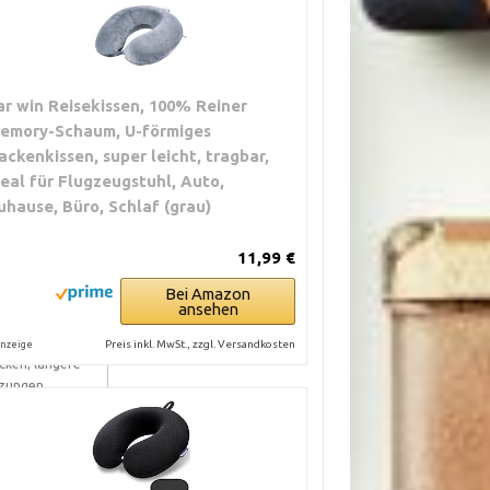
UTZUNG
ditation
terwegs, kurze
ar win Reisekissen, 100% Reiner
tzungen,
emory-Schaum, U-förmiges
ckenstütze im
tzen
ackenkissen, super leicht, tragbar,
deal für Flugzeugstuhl, Auto,
vasana,
uhause, Büro, Schlaf (grau)
storative
ltungen,
11,99 €
terstützung der
lswirbelsäule
Bei Amazon
ansehen
ditation mit
fgerichtetem
Preis inkl. MwSt., zzgl. Versandkosten
nzeige
cken, längere
tzungen
storative Posen,