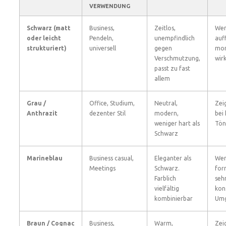
VERWENDUNG
Schwarz (matt
Business,
Zeitlos,
Wen
oder leicht
Pendeln,
unempfindlich
auff
strukturiert)
universell
gegen
mo
Verschmutzung,
wir
passt zu fast
allem
Grau /
Office, Studium,
Neutral,
Zei
Anthrazit
dezenter Stil
modern,
bei 
weniger hart als
Tön
Schwarz
Marineblau
Business casual,
Eleganter als
Wen
Meetings
Schwarz.
form
Farblich
seh
vielfältig
kon
kombinierbar
Um
Braun / Cognac
Business,
Warm,
Zei