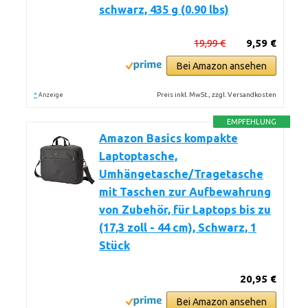
schwarz, 435 g (0.90 lbs)
19,99 €
9,59 €
Bei Amazon ansehen
*
Preis inkl. MwSt., zzgl. Versandkosten
Anzeige
EMPFEHLUNG
Amazon Basics kompakte
Laptoptasche,
Umhängetasche/Tragetasche
mit Taschen zur Aufbewahrung
von Zubehör, für Laptops bis zu
(17,3 zoll - 44 cm), Schwarz, 1
Stück
20,95 €
Bei Amazon ansehen