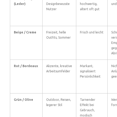
(Leder)
Designbewusste
hochwertig,
und
Nutzer
altert oft gut
Beige / Creme
Freizeit, helle
Frisch und leicht
Sch
Outfits, Sommer
ver
Emp
geg
Abr
Rot / Bordeaux
Akzente, kreative
Markant,
Nich
Arbeitsumfelder
signalisiert
Anl
Persönlichkeit
gee
Grün / Olive
Outdoor, Reisen,
Tarnender
Wen
legerer Stil
Effekt bei
for
Gebrauch,
modisch