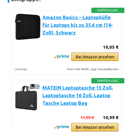
EMPFEHLUNG
Amazon Basics – Laptophülle
für Laptops bis zu 35,6 cm (14-
Zoll), Schwarz
10,05 €
Bei Amazon ansehen
*
Preis inkl. MwSt., zzgl. Versandkosten
Anzeige
EMPFEHLUNG
MATEIN Laptoptasche 15 Zoll,
Laptoptasche 16 Zoll, Laptop
Tasche Laptop Bag
11,99 €
10,99 €
Bei Amazon ansehen