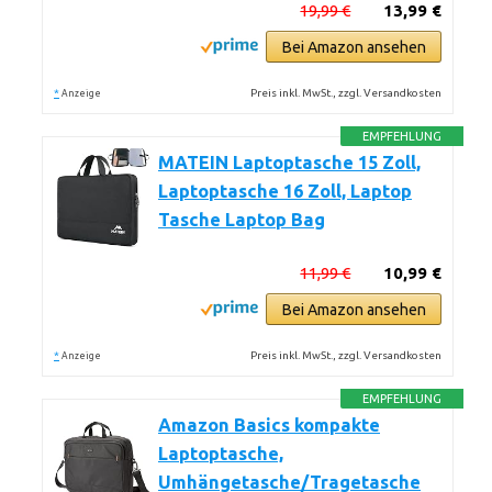
19,99 €
13,99 €
Bei Amazon ansehen
*
Preis inkl. MwSt., zzgl. Versandkosten
Anzeige
EMPFEHLUNG
MATEIN Laptoptasche 15 Zoll,
Laptoptasche 16 Zoll, Laptop
Tasche Laptop Bag
11,99 €
10,99 €
Bei Amazon ansehen
*
Preis inkl. MwSt., zzgl. Versandkosten
Anzeige
EMPFEHLUNG
Amazon Basics kompakte
Laptoptasche,
Umhängetasche/Tragetasche