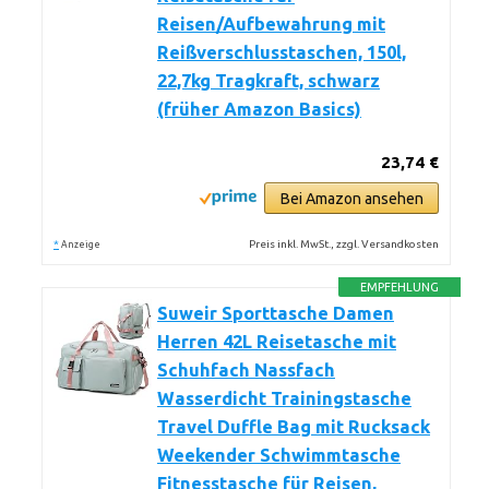
Reisen/Aufbewahrung mit
Reißverschlusstaschen, 150l,
22,7kg Tragkraft, schwarz
(früher Amazon Basics)
23,74 €
Bei Amazon ansehen
*
Preis inkl. MwSt., zzgl. Versandkosten
Anzeige
EMPFEHLUNG
Suweir Sporttasche Damen
Herren 42L Reisetasche mit
Schuhfach Nassfach
Wasserdicht Trainingstasche
Travel Duffle Bag mit Rucksack
Weekender Schwimmtasche
Fitnesstasche für Reisen,