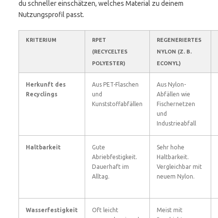
du schneller einschätzen, welches Material zu deinem
Nutzungsprofil passt.
KRITERIUM
RPET
REGENERIERTES
(RECYCELTES
NYLON (Z. B.
POLYESTER)
ECONYL)
Herkunft des
Aus PET-Flaschen
Aus Nylon-
Recyclings
und
Abfällen wie
Kunststoffabfällen
Fischernetzen
und
Industrieabfall
Haltbarkeit
Gute
Sehr hohe
Abriebfestigkeit.
Haltbarkeit.
Dauerhaft im
Vergleichbar mit
Alltag.
neuem Nylon.
Wasserfestigkeit
Oft leicht
Meist mit