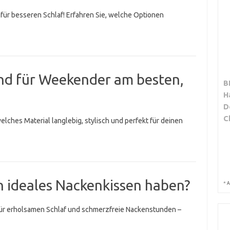
ür besseren Schlaf! Erfahren Sie, welche Optionen
ind für Weekender am besten,
B
H
D
C
lches Material langlebig, stylisch und perfekt für deinen
n ideales Nackenkissen haben?
*
A
ür erholsamen Schlaf und schmerzfreie Nackenstunden –