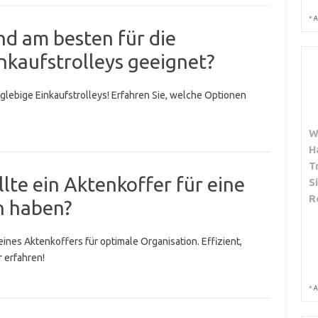
*
A
nd am besten für die
inkaufstrolleys geeignet?
nglebige Einkaufstrolleys! Erfahren Sie, welche Optionen
W
H
T
lte ein Aktenkoffer für eine
S
R
n haben?
ines Aktenkoffers für optimale Organisation. Effizient,
r erfahren!
*
A