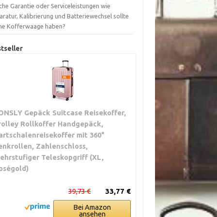
che Garantie oder Serviceleistungen wie
ratur, Kalibrierung und Batteriewechsel sollte
ne Kofferwaage haben?
tseller
ONSLY Gepäck Suitcase Reisekoffer,
rolley Rollkoffer Handgepäck,
artschalenreisekoffer mit 360°
enkrollen, Zahlenschloss,
ehrstufiger Teleskopgriff (XL,
oségold)
39,73 €
33,77 €
Bei Amazon
ansehen