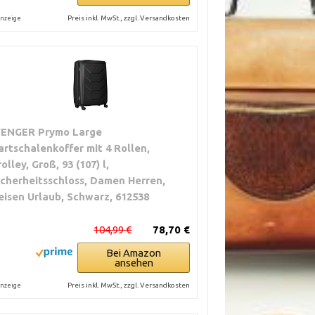
Preis inkl. MwSt., zzgl. Versandkosten
nzeige
ENGER Prymo Large
artschalenkoffer mit 4 Rollen,
rolley, Groß, 93 (107) l,
icherheitsschloss, Damen Herren,
eisen Urlaub, Schwarz, 612538
104,99 €
78,70 €
Bei Amazon
ansehen
Preis inkl. MwSt., zzgl. Versandkosten
nzeige