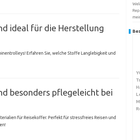
Wel
Repa
mei
d ideal für die Herstellung
Bes
binentrolleys! Erfahren Sie, welche Stoffe Langlebigkeit und
Y
T
H
nd besonders pflegeleicht bei
L
M
R
rialien für Reisekoffer. Perfekt für stressfreies Reisen und
en!