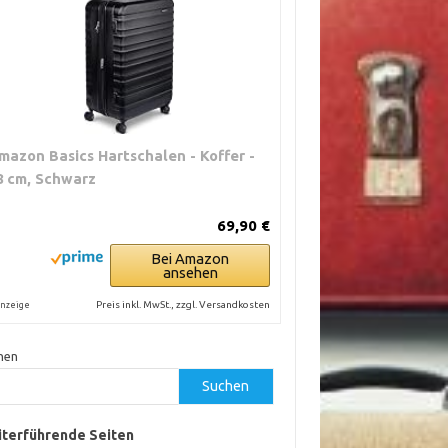
mazon Basics Hartschalen - Koffer -
8 cm, Schwarz
69,90 €
Bei Amazon
ansehen
Preis inkl. MwSt., zzgl. Versandkosten
nzeige
hen
Suchen
terführende Seiten