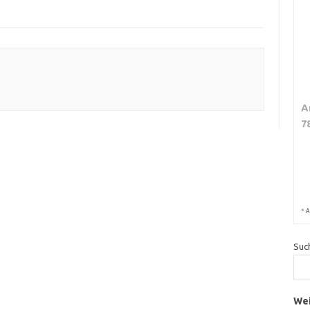
A
7
*
A
Suc
Wei