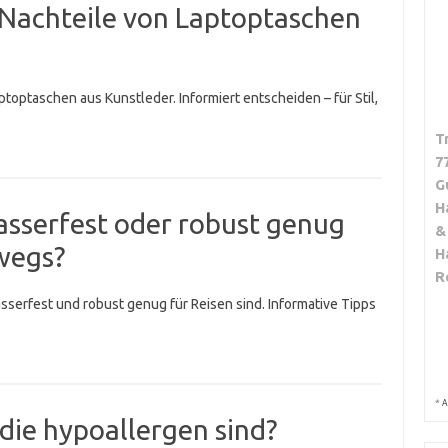
 Nachteile von Laptoptaschen
toptaschen aus Kunstleder. Informiert entscheiden – für Stil,
T
7
G
H
sserfest oder robust genug
&
wegs?
H
R
serfest und robust genug für Reisen sind. Informative Tipps
*
A
 die hypoallergen sind?