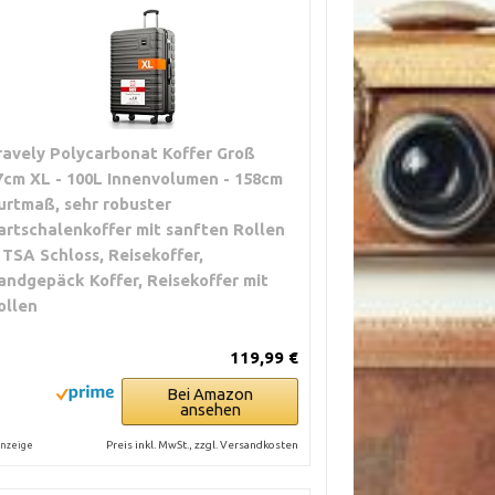
ravely Polycarbonat Koffer Groß
7cm XL - 100L Innenvolumen - 158cm
urtmaß, sehr robuster
artschalenkoffer mit sanften Rollen
 TSA Schloss, Reisekoffer,
andgepäck Koffer, Reisekoffer mit
ollen
119,99 €
Bei Amazon
ansehen
Preis inkl. MwSt., zzgl. Versandkosten
nzeige