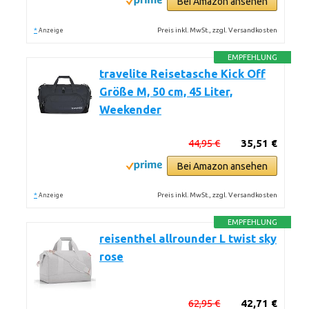
Bei Amazon ansehen
*
Preis inkl. MwSt., zzgl. Versandkosten
Anzeige
EMPFEHLUNG
travelite Reisetasche Kick Off
Größe M, 50 cm, 45 Liter,
Weekender
44,95 €
35,51 €
Bei Amazon ansehen
*
Preis inkl. MwSt., zzgl. Versandkosten
Anzeige
EMPFEHLUNG
reisenthel allrounder L twist sky
rose
62,95 €
42,71 €