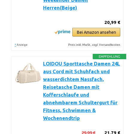
Weekender Damen
Herren(Beige)
20,99 €
Bei Amazon ansehen
*
Preis inkl. MwSt., zzgl. Versandkosten
Anzeige
EMPFEHLUNG
LOIDOU Sporttasche Damen 24L
aus Cord mit Schuhfach und
wasserdichtem Nassfach,
Reisetasche Damen mit
Kofferschlaufe und
abnehmbarem Schultergurt für
Fitness, Schwimmen &
Wochenendtrip
29,99 €
21,79 €