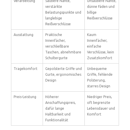
Verarbeitung
Saubere Nähte,
Unsaubere Nähte,
verstärkte
dünne Fäden und
Belastungspunkte und
billige
langlebige
Reißverschlüsse
Reißverschlüsse
Ausstattung
Praktische
Kaum
Innenfächer,
Innenfächer,
verschließbare
einfache
Taschen, abnehmbare
Verschlüsse, kein
Schultergurte
Zusatzkomfort
Tragekomfort
Gepolsterte Griffe und
Unbequeme
Gurte, ergonomisches
Griffe, fehlende
Design
Polsterung,
starres Design
Preis-Leistung
Höherer
Niedriger Preis,
Anschaffungspreis,
oft begrenzte
dafür lange
Lebensdauer und
Haltbarkeit und
Komfort
Funktionalität