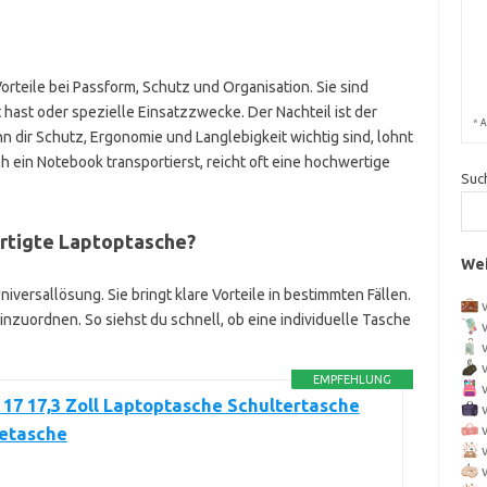
rteile bei Passform, Schutz und Organisation. Sie sind
hast oder spezielle Einsatzzwecke. Der Nachteil ist der
*
A
n dir Schutz, Ergonomie und Langlebigkeit wichtig sind, lohnt
ch ein Notebook transportierst, reicht oft eine hochwertige
Suc
ertigte Laptoptasche?
Wei
iversallösung. Sie bringt klare Vorteile in bestimmten Fällen.
 einzuordnen. So siehst du schnell, ob eine individuelle Tasche
EMPFEHLUNG
7 17,3 Zoll Laptoptasche Schultertasche
etasche