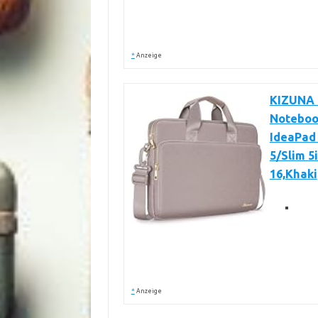
*
Anzeige
KIZUNA L
Noteboo
IdeaPad 
5/Slim 5
16,Khaki
*
Anzeige