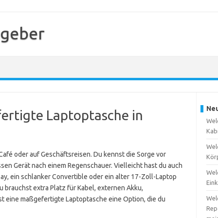
tgeber
Neu
fertigte Laptoptasche in
Wel
Kabi
Wel
s Café oder auf Geschäftsreisen. Du kennst die Sorge vor
Kör
ssen Gerät nach einem Regenschauer. Vielleicht hast du auch
Wel
, ein schlanker Convertible oder ein alter 17-Zoll-Laptop
Eink
u brauchst extra Platz für Kabel, externen Akku,
Wel
t eine maßgefertigte Laptoptasche eine Option, die du
Repa