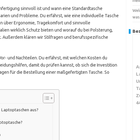
mei
nfertigung sinnvoll ist und wann eine Standardtasche
Wel
narien und Probleme. Du erfährst, wie eine individuelle Tasche
was
hen über Ergonomie, Tragekomfort und sinnvolle
alien wirklich Schutz bieten und worauf du bei Polsterung,
Bes
. Außerdem klären wir Stilfragen und berufsspezifische
or- und Nachteilen. Du erfährst, mit welchen Kosten du
idungshilfen, damit du prüfen kannst, ob sich die Investition
A
agen für die Bestellung einer maßgefertigten Tasche. So
L
U
T
Z
4
 Laptoptaschen aus?
aptoptasche?
n