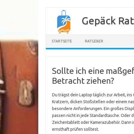
Zum
Inhalt
Gepäck Ra
springen
STARTSEITE
RATGEBER
Sollte ich eine maßge
Betracht ziehen?
Du trägst dein Laptop täglich zur Arbeit, in
Kratzern, dicken Stoßstellen oder einem na
besondere Anforderungen. Ein großes Display
passen nicht in jede Standardtasche. Oder d
Zeichentablett oder Kamerazubehör. Dann is
ernsthaft prüfen solltest.