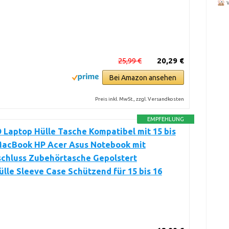
25,99 €
20,29 €
Bei Amazon ansehen
Preis inkl. MwSt., zzgl. Versandkosten
EMPFEHLUNG
Laptop Hülle Tasche Kompatibel mit 15 bis
 MacBook HP Acer Asus Notebook mit
schluss Zubehörtasche Gepolstert
lle Sleeve Case Schützend für 15 bis 16