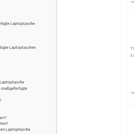
*
A
ertigte Laptoptasche
tigte Laptoptaschen
T
S
e Laptoptasche
e maßgefertigte
*
A
?
ert?
hten?
gten Laptoptasche