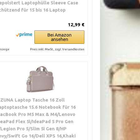
epolstert Laptophülle Sleeve Case
chützend für 15 bis 16 Laptop
12,99 €
Bei Amazon
ansehen
Preis inkl. MwSt., zzgl. Versandkosten
nzeige
IZUNA Laptop Tasche 16 Zoll
aptoptasche 15.6 Notebook für 16
acBook Pro M5 Max & M4/Lenovo
deaPad Flex 5i/IdeaPad 5 Pro Gen
/Legion Pro 5/Slim 5i Gen 8/HP
nvy/Swift Go 16/Dell XPS 16,Khaki