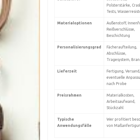
Polsterstärke, Cras
Tests, Wasserresis
Materialoptionen
Außenstoff, Innenfu
Reißverschlüsse,
Beschichtung
Personalisierungsgrad
Fächeraufteilung,
Abschlüsse,
Tragesystem, Bran
Lieferzeit
Fertigung, Versand
eventuelle Anpass
nach Probe
Preisrahmen
Materialkosten,
Arbeitsaufwand,
Stückzahl
Typische
Wer profitiert bes
Anwendungsfälle
von Maßanfertigu