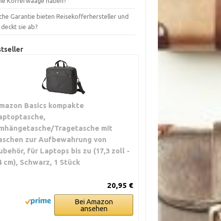
ne Kofferwaage haben?
che Garantie bieten Reisekofferhersteller und
 deckt sie ab?
tseller
mazon Basics kompakte
aptoptasche,
mhängetasche/Tragetasche mit
aschen zur Aufbewahrung von
ubehör, für Laptops bis zu (17,3 zoll -
4 cm), Schwarz, 1 Stück
20,95 €
Bei Amazon
ansehen