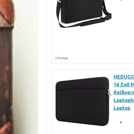
*
Anzeige
HEDUGO 
16 Zoll
Reißver
Laptophü
Laptop