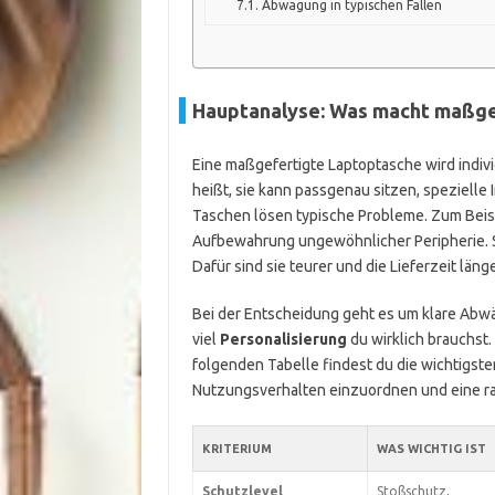
Abwägung in typischen Fällen
Hauptanalyse: Was macht maßge
Eine maßgefertigte Laptoptasche wird indiv
heißt, sie kann passgenau sitzen, speziell
Taschen lösen typische Probleme. Zum Beispi
Aufbewahrung ungewöhnlicher Peripherie. Sie
Dafür sind sie teurer und die Lieferzeit länge
Bei der Entscheidung geht es um klare Ab
viel
Personalisierung
du wirklich brauchst.
folgenden Tabelle findest du die wichtigsten 
Nutzungsverhalten einzuordnen und eine ra
KRITERIUM
WAS WICHTIG IST
Schutzlevel
Stoßschutz,