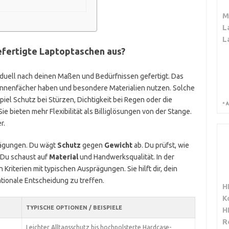
M
L
L
fertigte Laptoptaschen aus?
iduell nach deinen Maßen und Bedürfnissen gefertigt. Das
e Innenfächer haben und besondere Materialien nutzen. Solche
el Schutz bei Stürzen, Dichtigkeit bei Regen oder die
*
A
 bieten mehr Flexibilität als Billiglösungen von der Stange.
r.
wägungen. Du wägt
Schutz
gegen
Gewicht
ab. Du prüfst, wie
 Du schaust auf
Material
und Handwerksqualität. In der
Kriterien mit typischen Ausprägungen. Sie hilft dir, dein
tionale Entscheidung zu treffen.
H
K
TYPISCHE OPTIONEN / BEISPIELE
H
R
Leichter Alltagsschutz bis hochpolsterte Hardcase-