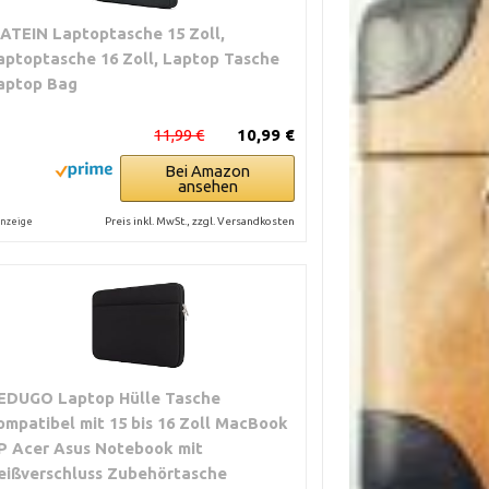
ATEIN Laptoptasche 15 Zoll,
aptoptasche 16 Zoll, Laptop Tasche
aptop Bag
11,99 €
10,99 €
Bei Amazon
ansehen
Preis inkl. MwSt., zzgl. Versandkosten
nzeige
EDUGO Laptop Hülle Tasche
ompatibel mit 15 bis 16 Zoll MacBook
P Acer Asus Notebook mit
eißverschluss Zubehörtasche