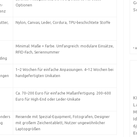
G
h-
Optionen
S
tenz
tter,
Nylon, Canvas, Leder, Cordura, TPU-beschichtete Stoffe
Minimal: Maße + Farbe. Umfangreich: modulare Einsätze,
*
A
RFID-Fach, Seriennummer
ding
,
1–2 Wochen für einfache Anpassungen. 4–12 Wochen bei
ungen
handgefertigten Unikaten
Ca. 70–200 Euro für einfache Maßanfertigung. 200–600
K
Euro für High-End oder Leder-Unikate
L
M
onders
Reisende mit Spezial-Equipment, Fotografen, Designer
I
ng
mit großem Zeichentablett, Nutzer ungewöhnlicher
6
Laptopgrößen
E