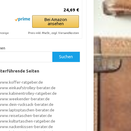
24,69 €
Bei Amazon
ansehen
Preis inkl. MwSt., zzgl. Versandkosten
nzeige
hen
Suchen
terführende Seiten
www.koffer-ratgeber.de
www.einkaufstrolley-berater.de
www.kabinentrolley-ratgeber.de
www.weekender-berater.de
www.dein-rucksack-berater.de
www.laptoptaschen-berater.de
www.reisetaschen-berater.de
www.kulturtaschen-ratgeber.de
www.nackenkissen-berater.de