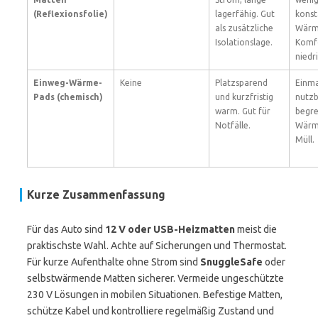
(Reflexionsfolie)
lagerfähig. Gut
konst
als zusätzliche
Wärm
Isolationslage.
Komf
niedri
Einweg-Wärme-
Keine
Platzsparend
Einma
Pads (chemisch)
und kurzfristig
nutzb
warm. Gut für
begr
Notfälle.
Wärm
Müll.
Kurze Zusammenfassung
Für das Auto sind
12 V oder USB-Heizmatten
meist die
praktischste Wahl. Achte auf Sicherungen und Thermostat.
Für kurze Aufenthalte ohne Strom sind
SnuggleSafe
oder
selbstwärmende Matten sicherer. Vermeide ungeschützte
230 V Lösungen in mobilen Situationen. Befestige Matten,
schütze Kabel und kontrolliere regelmäßig Zustand und