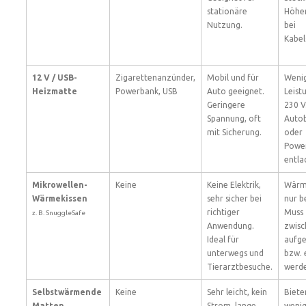
stationäre
Höher
Nutzung.
bei
Kabel
12 V / USB-
Zigarettenanzünder,
Mobil und für
Weni
Heizmatte
Powerbank, USB
Auto geeignet.
Leist
Geringere
230 V
Spannung, oft
Autob
mit Sicherung.
oder
Powe
entla
Mikrowellen-
Keine
Keine Elektrik,
Wärm
Wärmekissen
sehr sicher bei
nur b
richtiger
Muss
z. B. SnuggleSafe
Anwendung.
zwisc
Ideal für
aufge
unterwegs und
bzw.
Tierarztbesuche.
werd
Selbstwärmende
Keine
Sehr leicht, kein
Biete
Matten
Strom, lange
weni