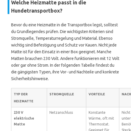
Welche Heizmatte passt in die
Hundetransportbox?
Bevor du eine Heizmatte in die Transportbox legst, solltest
du Grundlegendes prüfen. Die wichtigsten Kriterien sind
Stromquelle, Temperaturregelung und Material. Ebenso
wichtig sind Befestigung und Schutz vor Kauen. Nicht jede
Matte ist für den Einsatz in einer Box geeignet. Manche
Matten brauchen 230 Volt. Andere funktionieren mit 12 Volt
oder gar ohne Strom. In der folgenden Tabelle findest du
die gängigsten Typen, ihre Vor- und Nachteile und konkrete
Sicherheitshinweise.
TYP DER
STROMQUELLE
VORTEILE
NACH
HEIZMATTE
230 V
Netzanschluss
Konstante
Nicht
elektrische
Wärme, oft mit
unter
Matte
Thermostat.
Benöt
Geeignet für
Steck