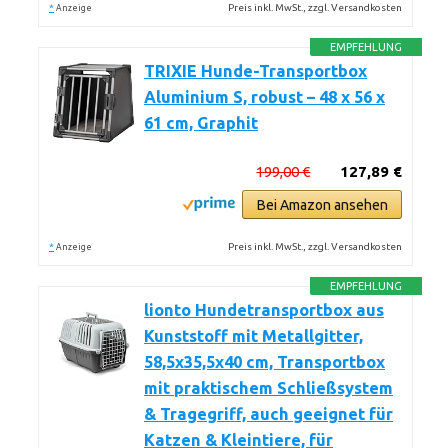
*
Preis inkl. MwSt., zzgl. Versandkosten
Anzeige
EMPFEHLUNG
TRIXIE Hunde-Transportbox
Aluminium S, robust – 48 x 56 x
61 cm, Graphit
199,00 €
127,89 €
Bei Amazon ansehen
*
Preis inkl. MwSt., zzgl. Versandkosten
Anzeige
EMPFEHLUNG
lionto Hundetransportbox aus
Kunststoff mit Metallgitter,
58,5x35,5x40 cm, Transportbox
mit praktischem Schließsystem
& Tragegriff, auch geeignet für
Katzen & Kleintiere, für