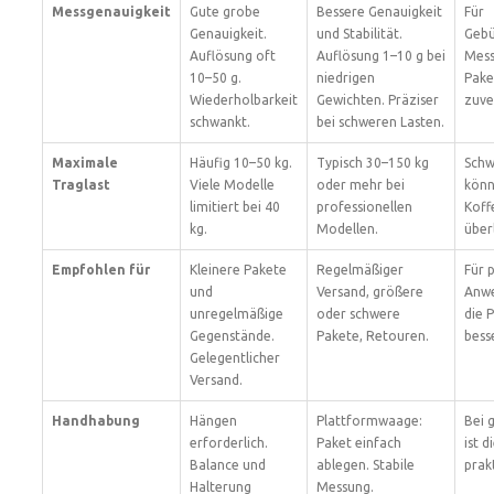
Messgenauigkeit
Gute grobe
Bessere Genauigkeit
Für
Genauigkeit.
und Stabilität.
Gebü
Auflösung oft
Auflösung 1–10 g bei
Mess
10–50 g.
niedrigen
Pak
Wiederholbarkeit
Gewichten. Präziser
zuve
schwankt.
bei schweren Lasten.
Maximale
Häufig 10–50 kg.
Typisch 30–150 kg
Schw
Traglast
Viele Modelle
oder mehr bei
könn
limitiert bei 40
professionellen
Koff
kg.
Modellen.
über
Empfohlen für
Kleinere Pakete
Regelmäßiger
Für 
und
Versand, größere
Anwe
unregelmäßige
oder schwere
die 
Gegenstände.
Pakete, Retouren.
bess
Gelegentlicher
Versand.
Handhabung
Hängen
Plattformwaage:
Bei 
erforderlich.
Paket einfach
ist 
Balance und
ablegen. Stabile
prak
Halterung
Messung.