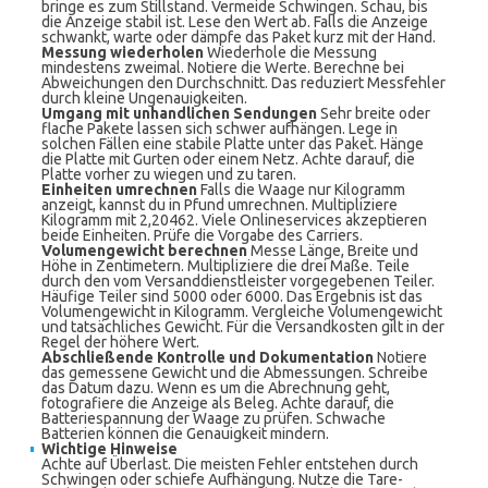
bringe es zum Stillstand. Vermeide Schwingen. Schau, bis
die Anzeige stabil ist. Lese den Wert ab. Falls die Anzeige
schwankt, warte oder dämpfe das Paket kurz mit der Hand.
Messung wiederholen
Wiederhole die Messung
mindestens zweimal. Notiere die Werte. Berechne bei
Abweichungen den Durchschnitt. Das reduziert Messfehler
durch kleine Ungenauigkeiten.
Umgang mit unhandlichen Sendungen
Sehr breite oder
flache Pakete lassen sich schwer aufhängen. Lege in
solchen Fällen eine stabile Platte unter das Paket. Hänge
die Platte mit Gurten oder einem Netz. Achte darauf, die
Platte vorher zu wiegen und zu taren.
Einheiten umrechnen
Falls die Waage nur Kilogramm
anzeigt, kannst du in Pfund umrechnen. Multipliziere
Kilogramm mit 2,20462. Viele Onlineservices akzeptieren
beide Einheiten. Prüfe die Vorgabe des Carriers.
Volumengewicht berechnen
Messe Länge, Breite und
Höhe in Zentimetern. Multipliziere die drei Maße. Teile
durch den vom Versanddienstleister vorgegebenen Teiler.
Häufige Teiler sind 5000 oder 6000. Das Ergebnis ist das
Volumengewicht in Kilogramm. Vergleiche Volumengewicht
und tatsächliches Gewicht. Für die Versandkosten gilt in der
Regel der höhere Wert.
Abschließende Kontrolle und Dokumentation
Notiere
das gemessene Gewicht und die Abmessungen. Schreibe
das Datum dazu. Wenn es um die Abrechnung geht,
fotografiere die Anzeige als Beleg. Achte darauf, die
Batteriespannung der Waage zu prüfen. Schwache
Batterien können die Genauigkeit mindern.
Wichtige Hinweise
Achte auf Überlast. Die meisten Fehler entstehen durch
Schwingen oder schiefe Aufhängung. Nutze die Tare-