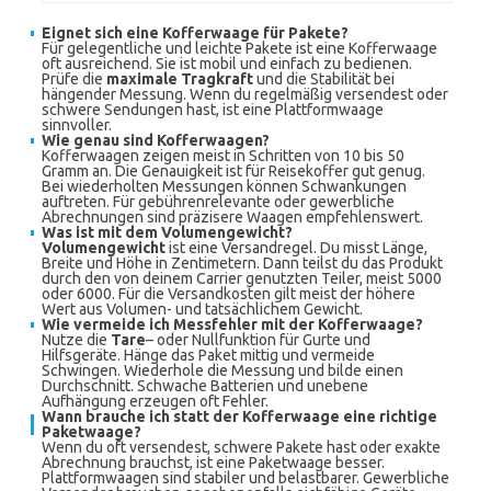
Eignet sich eine Kofferwaage für Pakete?
Für gelegentliche und leichte Pakete ist eine Kofferwaage
oft ausreichend. Sie ist mobil und einfach zu bedienen.
Prüfe die
maximale Tragkraft
und die Stabilität bei
hängender Messung. Wenn du regelmäßig versendest oder
schwere Sendungen hast, ist eine Plattformwaage
sinnvoller.
Wie genau sind Kofferwaagen?
Kofferwaagen zeigen meist in Schritten von 10 bis 50
Gramm an. Die Genauigkeit ist für Reisekoffer gut genug.
Bei wiederholten Messungen können Schwankungen
auftreten. Für gebührenrelevante oder gewerbliche
Abrechnungen sind präzisere Waagen empfehlenswert.
Was ist mit dem Volumengewicht?
Volumengewicht
ist eine Versandregel. Du misst Länge,
Breite und Höhe in Zentimetern. Dann teilst du das Produkt
durch den von deinem Carrier genutzten Teiler, meist 5000
oder 6000. Für die Versandkosten gilt meist der höhere
Wert aus Volumen- und tatsächlichem Gewicht.
Wie vermeide ich Messfehler mit der Kofferwaage?
Nutze die
Tare
– oder Nullfunktion für Gurte und
Hilfsgeräte. Hänge das Paket mittig und vermeide
Schwingen. Wiederhole die Messung und bilde einen
Durchschnitt. Schwache Batterien und unebene
Aufhängung erzeugen oft Fehler.
Wann brauche ich statt der Kofferwaage eine richtige
Paketwaage?
Wenn du oft versendest, schwere Pakete hast oder exakte
Abrechnung brauchst, ist eine Paketwaage besser.
Plattformwaagen sind stabiler und belastbarer. Gewerbliche