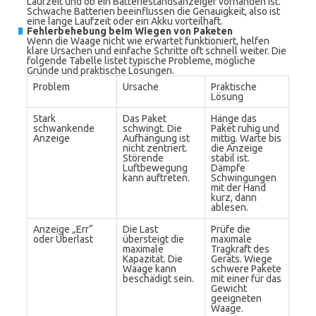
Laufzeit und ob ein Batteriestandsanzeiger vorhanden ist.
Schwache Batterien beeinflussen die Genauigkeit, also ist
eine lange Laufzeit oder ein Akku vorteilhaft.
Fehlerbehebung beim Wiegen von Paketen
Wenn die Waage nicht wie erwartet funktioniert, helfen
klare Ursachen und einfache Schritte oft schnell weiter. Die
folgende Tabelle listet typische Probleme, mögliche
Gründe und praktische Lösungen.
Problem
Ursache
Praktische
Lösung
Stark
Das Paket
Hänge das
schwankende
schwingt. Die
Paket ruhig und
Anzeige
Aufhängung ist
mittig. Warte bis
nicht zentriert.
die Anzeige
Störende
stabil ist.
Luftbewegung
Dämpfe
kann auftreten.
Schwingungen
mit der Hand
kurz, dann
ablesen.
Anzeige „Err“
Die Last
Prüfe die
oder Überlast
übersteigt die
maximale
maximale
Tragkraft des
Kapazität. Die
Geräts. Wiege
Waage kann
schwere Pakete
beschädigt sein.
mit einer für das
Gewicht
geeigneten
Waage.