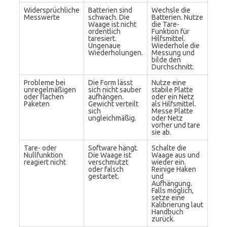
Widersprüchliche
Batterien sind
Wechsle die
Messwerte
schwach. Die
Batterien. Nutze
Waage ist nicht
die Tare-
ordentlich
Funktion für
taresiert.
Hilfsmittel.
Ungenaue
Wiederhole die
Wiederholungen.
Messung und
bilde den
Durchschnitt.
Probleme bei
Die Form lässt
Nutze eine
unregelmäßigen
sich nicht sauber
stabile Platte
oder flachen
aufhängen.
oder ein Netz
Paketen
Gewicht verteilt
als Hilfsmittel.
sich
Messe Platte
ungleichmäßig.
oder Netz
vorher und tare
sie ab.
Tare- oder
Software hängt.
Schalte die
Nullfunktion
Die Waage ist
Waage aus und
reagiert nicht
verschmutzt
wieder ein.
oder falsch
Reinige Haken
gestartet.
und
Aufhängung.
Falls möglich,
setze eine
Kalibrierung laut
Handbuch
zurück.