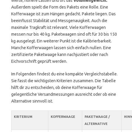
Werte, höhere Lasten und oft das
Volumengewicht
.
Außerdem spielt die Form des Pakets eine Rolle. Eine
Kofferwaage ist zum Hängen gedacht. Pakete liegen. Das
beeinflusst Stabilität und Messgenauigkeit. Auch die
maximale Tragkraft ist relevant. Viele Kofferwaagen
messen nur bis 40 kg. Paketwaagen sind oft für 30 bis 150
kg ausgelegt. Ein weiterer Punkt ist die Kalibrierbarkeit.
Manche Kofferwaagen lassen sich einfach nullen. Eine
zertifizierte Paketwaage kann nachjustiert oder nach
Eichvorschrift geprüft werden.
Im Folgenden findest du eine kompakte Vergleichstabelle.
Sie fasst die wichtigsten Kriterien zusammen. Die Tabelle
hilft dir zu entscheiden, ob deine Kofferwaage für
gelegentliche Versandmessungen ausreicht oder ob eine
Alternative sinnvoll ist.
KRITERIUM
KOFFERWAAGE
PAKETWAAGE /
HIN
ALTERNATIVE