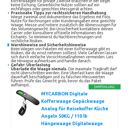
Kofferwaagen für private Zwecke brauchen in der Regel
keine Eichung. Gewerbliche Nutzer sollten auf ein
eichfähiges oder geeichtes Messgerät achten.
Praxisnahe Tipps zur rechtssicheren Handhabung
Wiege zweimal und dokumentiere das Ergebnis mit Foto.
Nutze für Rechnungen oder Kundenangaben eine geeichte
Waage. Messe und notiere zusätzlich die Abmessungen für
das Volumengewicht. Bei Unsicherheit kontaktiere deinen
Carrier oder konsultiere offizielle Informationen des
Eichamts. So minimierst du Nachberechnungen und
rechtliche Risiken.
Warnhinweise und Sicherheitshinweise
Beim Wiegen von Paketen mit einer Kofferwaage gibt es
Risiken, die du ernst nehmen solltest. Viele Gefahren lassen
sich durch einfache Vorsichtsmaßnahmen vermeiden. Lies
die Hinweise aufmerksam und handle danach.
Gefahr: Überlastung
Überlade die Waage niemals.
Die maximale Tragkraft darf
nicht überschritten werden. Eine Überlast kann die Waage
dauerhaft beschädigen und zu falschen Messwerten
führen. Prüfe das Gewicht grob, bevor du das Paket
aufhängst.
EMPFEHLUNG
MYCARBON Digitale
Kofferwaage Gepäckwaage
Analog für Reisekoffer Küche
Angeln 50KG / 110 lb
Hängewaage Digitalwaage