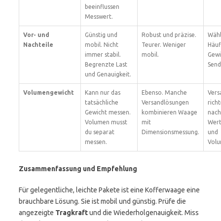
beeinflussen
Messwert.
Vor- und
Günstig und
Robust und präzise.
Wähl
Nachteile
mobil. Nicht
Teurer. Weniger
Häuf
immer stabil.
mobil.
Gewi
Begrenzte Last
Send
und Genauigkeit.
Volumengewicht
Kann nur das
Ebenso. Manche
Vers
tatsächliche
Versandlösungen
richt
Gewicht messen.
kombinieren Waage
nach
Volumen musst
mit
Wert
du separat
Dimensionsmessung.
und
messen.
Volu
Zusammenfassung und Empfehlung
Für gelegentliche, leichte Pakete ist eine Kofferwaage eine
brauchbare Lösung. Sie ist mobil und günstig. Prüfe die
angezeigte
Tragkraft
und die Wiederholgenauigkeit. Miss