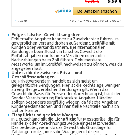
12,99 €
9,99 €
Bei Amazon ansehen
*
Preis inkl. MwSt., zzgl. Versandkosten
Anzeige
Folgen falscher Gewichtsangaben
Fehlerhafte Angaben können zu Zusatzkosten führen. Im
gewerblichen Versand drohen außerdem Streitfälle mit
Kunden oder Versandpartnern. Bei internationalen
Sendungen beeinflusst ein falsches Gewicht die
Einfuhrabgaben und kann zu Verzögerungen oder
Nachzahlungen beim Zoll führen. Dokumentiere
Messwerte, um im Streitfall nachweisen zu können, was du
angegeben hast.
Unterschiede zwischen Privat- und
Geschäftssendungen
Bei Privatversendern handelt es sich meist um
gelegentliche Sendungen. Hier ist die Rechtslage weniger
streng. Bei gewerblichen Sendungen gilt: Wenn das
Gewicht die Basis für Preise oder Abrechnung ist, trägt der
Sender Verantwortung für korrekte Angaben. Händler
sollten besonders sorgfältig wiegen, da falsche Angaben
Kundenreklamationen und finanzielle Nachteile nach sich
ziehen können.
Eichpflicht und geeichte Waagen
In Deutschland gilt die
Eichpflicht
für Messgeräte, die für
Handels- oder Abrechnungszwecke eingesetzt werden.
Das bedeutet, wenn du das Gewicht als Grundlage für
Zahlungen nutzt, muss die Waage geeicht sein.