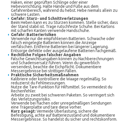
Haken, einer geprüften Schlinge oder einer
Hebevorrichtung. Halte Hände und Füße aus dem
Gefahrenbereich, während du hebst. Hebe niemals allein zu
schwere Lasten.
Gefahr: Sturz- und Schnittverletzungen
Beim Heben kann es zu Stürzen kommen. Stelle sicher, dass
der Stand stabil ist. Trage rutschfeste Schuhe. Bei Kartons
mit scharfen Kanten verwende Handschuhe.
Gefahr: Batterierisiken
Verwende nur die empfohlenen Batterien. Schwache oder
falsch eingelegte Batterien können die Anzeige
verfälschen. Entferne Batterien bei längerer Lagerung.
Entsorge defekte oder ausgelaufene Batterien fachgemäß.
Rechtliche Folgen falscher Angaben
Falsche Gewichtsangaben können zu Nachberechnungen
und Schadensersatz führen. Wenn du gewerblich
versendest, beachte die Eichpflicht. Dokumentiere
Messergebnisse bei strittigen Fällen.
Praktische Sicherheitsmaßnahmen
Kalibriere oder kontrolliere die Waage regelmäßig. So
reduzierst du Fehlmessungen.
Nutze die Tare-Funktion für Hilfsmittel. So vermeidest du
Rechenfehler.
Arbeite zu zweit bei schweren Paketen. So verringert sich
das Verletzungsrisiko.
Verwende bei flachen oder unregelmäßigen Sendungen
eine Trägerplatte und tare diese vorher.
Kurz gesagt:
Vermeide Überlastung, sichere die
Befestigung, achte auf Batteriezustand und dokumentiere
Messergebnisse. So handelst du sicher und rechtskonform.