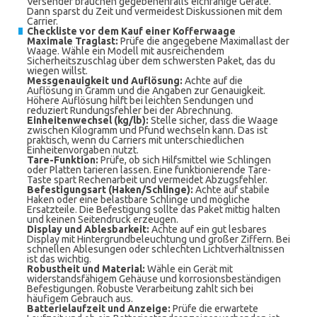
Versender brauchen gegebenenfalls eichfähige Geräte.
Dann sparst du Zeit und vermeidest Diskussionen mit dem
Carrier.
Checkliste vor dem Kauf einer Kofferwaage
Maximale Traglast:
Prüfe die angegebene Maximallast der
Waage. Wähle ein Modell mit ausreichendem
Sicherheitszuschlag über dem schwersten Paket, das du
wiegen willst.
Messgenauigkeit und Auflösung:
Achte auf die
Auflösung in Gramm und die Angaben zur Genauigkeit.
Höhere Auflösung hilft bei leichten Sendungen und
reduziert Rundungsfehler bei der Abrechnung.
Einheitenwechsel (kg/lb):
Stelle sicher, dass die Waage
zwischen Kilogramm und Pfund wechseln kann. Das ist
praktisch, wenn du Carriers mit unterschiedlichen
Einheitenvorgaben nutzt.
Tare-Funktion:
Prüfe, ob sich Hilfsmittel wie Schlingen
oder Platten tarieren lassen. Eine funktionierende Tare-
Taste spart Rechenarbeit und vermeidet Abzugsfehler.
Befestigungsart (Haken/Schlinge):
Achte auf stabile
Haken oder eine belastbare Schlinge und mögliche
Ersatzteile. Die Befestigung sollte das Paket mittig halten
und keinen Seitendruck erzeugen.
Display und Ablesbarkeit:
Achte auf ein gut lesbares
Display mit Hintergrundbeleuchtung und großer Ziffern. Bei
schnellen Ablesungen oder schlechten Lichtverhältnissen
ist das wichtig.
Robustheit und Material:
Wähle ein Gerät mit
widerstandsfähigem Gehäuse und korrosionsbeständigen
Befestigungen. Robuste Verarbeitung zahlt sich bei
häufigem Gebrauch aus.
Batterielaufzeit und Anzeige:
Prüfe die erwartete