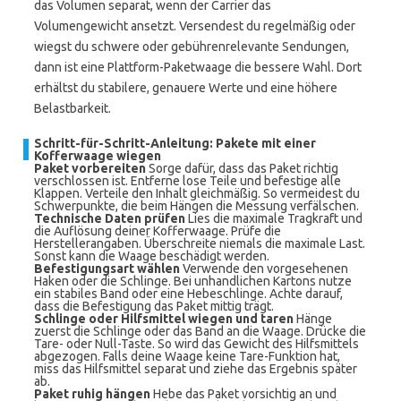
das Volumen separat, wenn der Carrier das
Volumengewicht ansetzt. Versendest du regelmäßig oder
wiegst du schwere oder gebührenrelevante Sendungen,
dann ist eine Plattform-Paketwaage die bessere Wahl. Dort
erhältst du stabilere, genauere Werte und eine höhere
Belastbarkeit.
Schritt-für-Schritt-Anleitung: Pakete mit einer
Kofferwaage wiegen
Paket vorbereiten
Sorge dafür, dass das Paket richtig
verschlossen ist. Entferne lose Teile und befestige alle
Klappen. Verteile den Inhalt gleichmäßig. So vermeidest du
Schwerpunkte, die beim Hängen die Messung verfälschen.
Technische Daten prüfen
Lies die maximale Tragkraft und
die Auflösung deiner Kofferwaage. Prüfe die
Herstellerangaben. Überschreite niemals die maximale Last.
Sonst kann die Waage beschädigt werden.
Befestigungsart wählen
Verwende den vorgesehenen
Haken oder die Schlinge. Bei unhandlichen Kartons nutze
ein stabiles Band oder eine Hebeschlinge. Achte darauf,
dass die Befestigung das Paket mittig trägt.
Schlinge oder Hilfsmittel wiegen und taren
Hänge
zuerst die Schlinge oder das Band an die Waage. Drücke die
Tare- oder Null-Taste. So wird das Gewicht des Hilfsmittels
abgezogen. Falls deine Waage keine Tare-Funktion hat,
miss das Hilfsmittel separat und ziehe das Ergebnis später
ab.
Paket ruhig hängen
Hebe das Paket vorsichtig an und