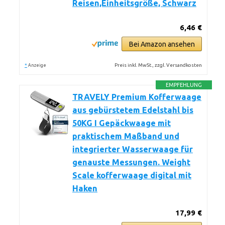
Reisen,Einheitsgröße, Schwarz
6,46 €
Bei Amazon ansehen
*
Preis inkl. MwSt., zzgl. Versandkosten
Anzeige
EMPFEHLUNG
TRAVELY Premium Kofferwaage
aus gebürstetem Edelstahl bis
50KG I Gepäckwaage mit
praktischem Maßband und
integrierter Wasserwaage für
genauste Messungen. Weight
Scale kofferwaage digital mit
Haken
17,99 €