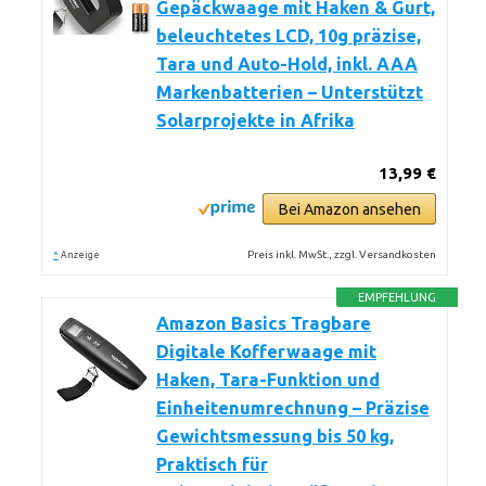
Gepäckwaage mit Haken & Gurt,
beleuchtetes LCD, 10g präzise,
Tara und Auto-Hold, inkl. AAA
Markenbatterien – Unterstützt
Solarprojekte in Afrika
13,99 €
Bei Amazon ansehen
*
Preis inkl. MwSt., zzgl. Versandkosten
Anzeige
EMPFEHLUNG
Amazon Basics Tragbare
Digitale Kofferwaage mit
Haken, Tara-Funktion und
Einheitenumrechnung – Präzise
Gewichtsmessung bis 50 kg,
Praktisch für