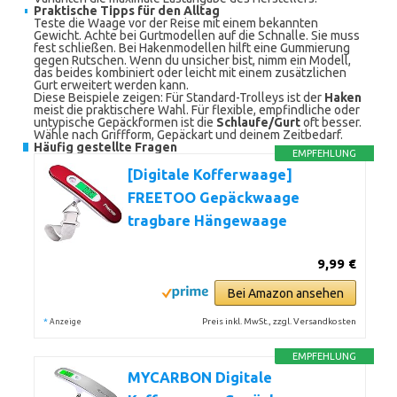
Praktische Tipps für den Alltag
Teste die Waage vor der Reise mit einem bekannten
Gewicht. Achte bei Gurtmodellen auf die Schnalle. Sie muss
fest schließen. Bei Hakenmodellen hilft eine Gummierung
gegen Rutschen. Wenn du unsicher bist, nimm ein Modell,
das beides kombiniert oder leicht mit einem zusätzlichen
Gurt erweitert werden kann.
Diese Beispiele zeigen: Für Standard-Trolleys ist der
Haken
meist die praktischere Wahl. Für flexible, empfindliche oder
untypische Gepäckformen ist die
Schlaufe/Gurt
oft besser.
Wähle nach Griffform, Gepäckart und deinem Zeitbedarf.
Häufig gestellte Fragen
EMPFEHLUNG
[Digitale Kofferwaage]
FREETOO Gepäckwaage
tragbare Hängewaage
9,99 €
Bei Amazon ansehen
*
Preis inkl. MwSt., zzgl. Versandkosten
Anzeige
EMPFEHLUNG
MYCARBON Digitale