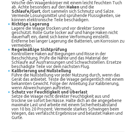
Wische den Waagenkörper mit einem leicht feuchten Tuch
ab. Achte besonders auf den
Haken
und die
Schlaufe/Gurt
, dort sammeln sich Schmutz und Salze.
Vermeide Lösungsmittel und sprühende Flüssigkeiten, sie
können elektronische Teile beschädigen.
Richtige Lagerung
Lagere die Waage trocken und vor direkter Sonne
geschützt. Rolle Gurte locker auf und hänge Haken nicht
dauerhaft ein, damit sich keine Verformung einstellt.
Entferne bei langer Lagerung die Batterien, um Korrosion zu
vermeiden.
Regelmäßige Sichtprüfung
Kontrolliere Haken auf Biegungen und Risse in der
Beschichtung. Prüfe die Nähte und das Material der
Schlaufe auf Ausfransungen und Schwachstellen. Ersetze
beschädigte Teile vor dem nächsten Flug.
Kalibrierung und Nullstellung
Führe die Nullstellung vor jeder Nutzung durch, wenn das
Gerät das anbietet. Teste die Waage gelegentlich mit einem
bekannten Gewicht. Folge der Anleitung zur Kalibrierung,
wenn Abweichungen auftreten.
Schutz vor Feuchtigkeit und Überlast
Setze die Waage nicht direkter Feuchtigkeit aus und
trockne sie sofort bei Nässe. Halte dich an die angegebene
maximale Last und arbeite mit einem Sicherheitsabstand
von 10 bis 20 Prozent. Vermeide starkes Schwingen beim
Wiegen, das verfälscht Ergebnisse und belastet Haken und
Gurte.