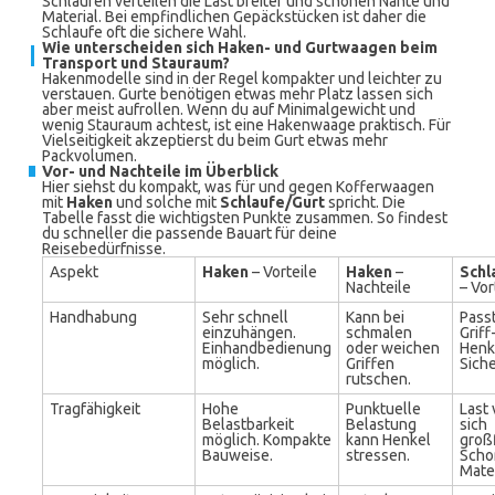
Schlaufen verteilen die Last breiter und schonen Nähte und
Material. Bei empfindlichen Gepäckstücken ist daher die
Schlaufe oft die sichere Wahl.
Wie unterscheiden sich Haken- und Gurtwaagen beim
Transport und Stauraum?
Hakenmodelle sind in der Regel kompakter und leichter zu
verstauen. Gurte benötigen etwas mehr Platz lassen sich
aber meist aufrollen. Wenn du auf Minimalgewicht und
wenig Stauraum achtest, ist eine Hakenwaage praktisch. Für
Vielseitigkeit akzeptierst du beim Gurt etwas mehr
Packvolumen.
Vor- und Nachteile im Überblick
Hier siehst du kompakt, was für und gegen Kofferwaagen
mit
Haken
und solche mit
Schlaufe/Gurt
spricht. Die
Tabelle fasst die wichtigsten Punkte zusammen. So findest
du schneller die passende Bauart für deine
Reisebedürfnisse.
Aspekt
Haken
– Vorteile
Haken
–
Schl
Nachteile
– Vor
Handhabung
Sehr schnell
Kann bei
Passt
einzuhängen.
schmalen
Griff
Einhandbedienung
oder weichen
Henk
möglich.
Griffen
Siche
rutschen.
Tragfähigkeit
Hohe
Punktuelle
Last 
Belastbarkeit
Belastung
sich
möglich. Kompakte
kann Henkel
großf
Bauweise.
stressen.
Scho
Mater