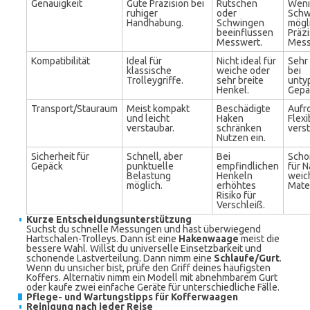
Genauigkeit
Gute Präzision bei
Rutschen
Weni
ruhiger
oder
Schw
Handhabung.
Schwingen
mögl
beeinflussen
Präz
Messwert.
Mess
Kompatibilität
Ideal für
Nicht ideal für
Sehr 
klassische
weiche oder
bei
Trolleygriffe.
sehr breite
unty
Henkel.
Gepä
Transport/Stauraum
Meist kompakt
Beschädigte
Aufro
und leicht
Haken
Flexi
verstaubar.
schränken
verst
Nutzen ein.
Sicherheit für
Schnell, aber
Bei
Scho
Gepäck
punktuelle
empfindlichen
für 
Belastung
Henkeln
weic
möglich.
erhöhtes
Mater
Risiko für
Verschleiß.
Kurze Entscheidungsunterstützung
Suchst du schnelle Messungen und hast überwiegend
Hartschalen-Trolleys. Dann ist eine
Hakenwaage
meist die
bessere Wahl. Willst du universelle Einsetzbarkeit und
schonende Lastverteilung. Dann nimm eine
Schlaufe/Gurt
.
Wenn du unsicher bist, prüfe den Griff deines häufigsten
Koffers. Alternativ nimm ein Modell mit abnehmbarem Gurt
oder kaufe zwei einfache Geräte für unterschiedliche Fälle.
Pflege- und Wartungstipps für Kofferwaagen
Reinigung nach jeder Reise