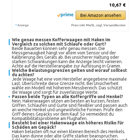
10,67 €
Bei Amazon ansehen
*
Preis inkl. MwSt., zzgl. Versandkosten
Anzeige
Wie genau messen Kofferwaagen mit Haken im
Vergleich zu solchen mit Schlaufe oder Gurt?
Beide Bauarten können sehr genau messen. Die
Messgenauigkeit hängt vor allem vom Sensor und der
Kalibrierung des Geräts ab. Bei unsicherer Haltung oder
starken Schwankungen kann die Anzeige leicht variieren.
Achte auf die Herstellerangabe zur Auflösung in Gramm.
Welche Belastungsgrenzen gelten und worauf solltest
du achten?
Jede Waage hat eine vom Hersteller angegebene maximale
Last. Überschreite diese Grenze nicht. Bei Unsicherheit
wähle ein Modell mit höherem Messbereich. Das schützt
die Waage und sorgt für zuverlässige Werte.
Passen beide Typen an alle Koffergriffe und Henkel?
Nein. Hakenwaagen sitzen am besten an kurzen, festen
Griffen. Schlaufen und Gurte sind flexibler und passen auch
an weiche Henkel und ungewöhnliche Formen. Prüfe den
Griff deines Gepäcks vor dem Kauf. So vermeidest du
Kompatibilitätsprobleme am Flughafen.
Besteht bei einer Hakenwaage ein höheres Risiko für
Schäden am Gepäck?
Haken belasten oft nur einen kleinen Bereich des Henkels.
Das kann dünne oder alte Griffe stärker beanspruchen.