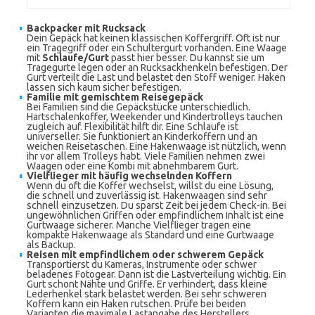
Backpacker mit Rucksack
Dein Gepäck hat keinen klassischen Koffergriff. Oft ist nur
ein Tragegriff oder ein Schultergurt vorhanden. Eine Waage
mit
Schlaufe/Gurt
passt hier besser. Du kannst sie um
Tragegurte legen oder an Rucksackhenkeln befestigen. Der
Gurt verteilt die Last und belastet den Stoff weniger. Haken
lassen sich kaum sicher befestigen.
Familie mit gemischtem Reisegepäck
Bei Familien sind die Gepäckstücke unterschiedlich.
Hartschalenkoffer, Weekender und Kindertrolleys tauchen
zugleich auf. Flexibilität hilft dir. Eine Schlaufe ist
universeller. Sie funktioniert an Kinderkoffern und an
weichen Reisetaschen. Eine Hakenwaage ist nützlich, wenn
ihr vor allem Trolleys habt. Viele Familien nehmen zwei
Waagen oder eine Kombi mit abnehmbarem Gurt.
Vielflieger mit häufig wechselnden Koffern
Wenn du oft die Koffer wechselst, willst du eine Lösung,
die schnell und zuverlässig ist. Hakenwaagen sind sehr
schnell einzusetzen. Du sparst Zeit bei jedem Check-in. Bei
ungewöhnlichen Griffen oder empfindlichem Inhalt ist eine
Gurtwaage sicherer. Manche Vielflieger tragen eine
kompakte Hakenwaage als Standard und eine Gurtwaage
als Backup.
Reisen mit empfindlichem oder schwerem Gepäck
Transportierst du Kameras, Instrumente oder schwer
beladenes Fotogear. Dann ist die Lastverteilung wichtig. Ein
Gurt schont Nähte und Griffe. Er verhindert, dass kleine
Lederhenkel stark belastet werden. Bei sehr schweren
Koffern kann ein Haken rutschen. Prüfe bei beiden
Varianten die maximale Lastangabe des Herstellers.