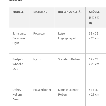
MODELL
MATERIAL
ROLLENQUALITÄT
GRÖSSE (
L X B X H
)
Samsonite
Polyester
Leise,
55 x 35
Paradiver
kugelgelagert
x 25 cm
Light
Eastpak
Nylon
Standard-Rollen
52 x 28
Wheelie
x 20 cm
Out
Delsey
Polycarbonat
Double Spinner
55 x 40
Helium
Rollen
x 23 cm
Aero