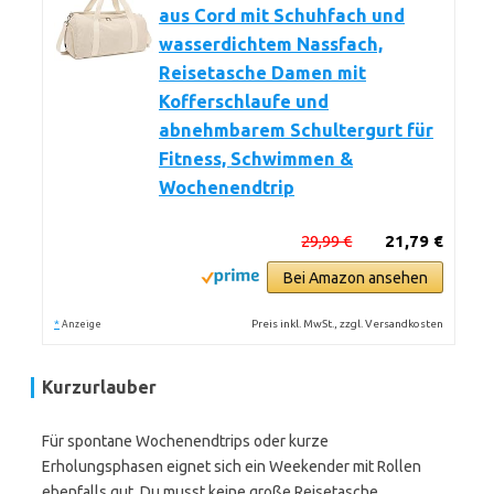
aus Cord mit Schuhfach und
wasserdichtem Nassfach,
Reisetasche Damen mit
Kofferschlaufe und
abnehmbarem Schultergurt für
Fitness, Schwimmen &
Wochenendtrip
29,99 €
21,79 €
Bei Amazon ansehen
*
Preis inkl. MwSt., zzgl. Versandkosten
Anzeige
Kurzurlauber
Für spontane Wochenendtrips oder kurze
Erholungsphasen eignet sich ein Weekender mit Rollen
ebenfalls gut. Du musst keine große Reisetasche