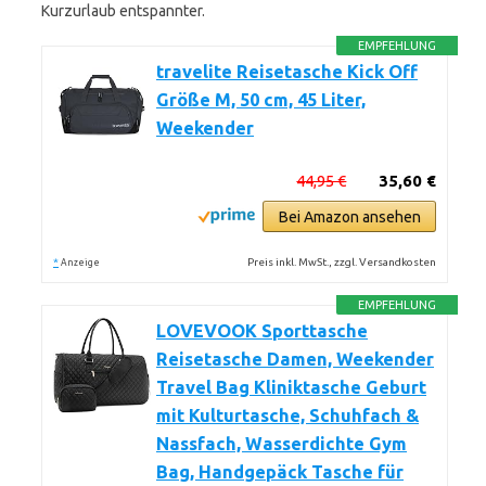
Kurzurlaub entspannter.
EMPFEHLUNG
travelite Reisetasche Kick Off
Größe M, 50 cm, 45 Liter,
Weekender
44,95 €
35,60 €
Bei Amazon ansehen
*
Preis inkl. MwSt., zzgl. Versandkosten
Anzeige
EMPFEHLUNG
LOVEVOOK Sporttasche
Reisetasche Damen, Weekender
Travel Bag Kliniktasche Geburt
mit Kulturtasche, Schuhfach &
Nassfach, Wasserdichte Gym
Bag, Handgepäck Tasche für