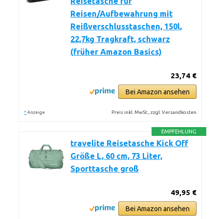
Reisetasche für
Reisen/Aufbewahrung mit
Reißverschlusstaschen, 150l,
22,7kg Tragkraft, schwarz
(früher Amazon Basics)
23,74 €
Bei Amazon ansehen
*
Preis inkl. MwSt., zzgl. Versandkosten
Anzeige
EMPFEHLUNG
travelite Reisetasche Kick Off
Größe L, 60 cm, 73 Liter,
Sporttasche groß
49,95 €
Bei Amazon ansehen