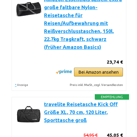
große faltbare Nylon-
Reisetasche für
Reisen/Aufbewahrung mit
Reißverschlusstaschen, 150l,
22,7kg Tragkraft, schwarz
(früher Amazon Basics)
23,74 €
Bei Amazon ansehen
*
Preis inkl. MwSt., zzgl. Versandkosten
Anzeige
EMPFEHLUNG
travelite Reisetasche Kick Off
Größe XL, 70 cm, 120 Liter,
Sporttasche groß
54,95 €
45,05 €