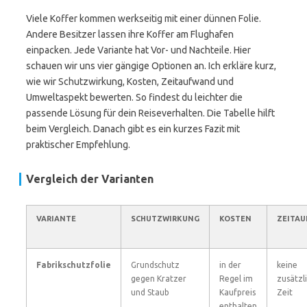
Viele Koffer kommen werkseitig mit einer dünnen Folie.
Andere Besitzer lassen ihre Koffer am Flughafen
einpacken. Jede Variante hat Vor- und Nachteile. Hier
schauen wir uns vier gängige Optionen an. Ich erkläre kurz,
wie wir Schutzwirkung, Kosten, Zeitaufwand und
Umweltaspekt bewerten. So findest du leichter die
passende Lösung für dein Reiseverhalten. Die Tabelle hilft
beim Vergleich. Danach gibt es ein kurzes Fazit mit
praktischer Empfehlung.
Vergleich der Varianten
VARIANTE
SCHUTZWIRKUNG
KOSTEN
ZEITA
Fabrikschutzfolie
Grundschutz
in der
keine
gegen Kratzer
Regel im
zusätzl
und Staub
Kaufpreis
Zeit
enthalten