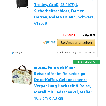
Trolley, Groß, 93 (107) l,
Sicherheitsschloss, Damen
Herren, Reisen Urlaub, Schwarz,
612538
104,99 €
78,70 €
Bei Amazon ansehen
*
Preis inkl. MwSt., zzgl. Versandkosten
Anzeige
EMPFEHLUNG
moses. Fernweh Mini-
Reisekoffer im Reisedesign,
Deko-Koffer, Geldgeschenk-
Verpackung Hochzeit & Reise,
Metall mit Lederhenkel, Maße:
10,5 cm x 7,3 cm