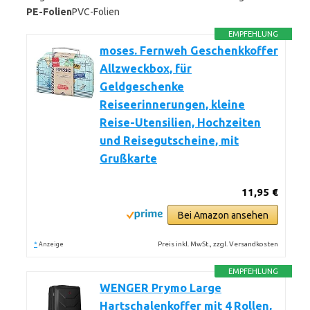
PE-Folien
PVC-Folien
EMPFEHLUNG
moses. Fernweh Geschenkkoffer
Allzweckbox, für
Geldgeschenke
Reiseerinnerungen, kleine
Reise-Utensilien, Hochzeiten
und Reisegutscheine, mit
Grußkarte
11,95 €
Bei Amazon ansehen
*
Preis inkl. MwSt., zzgl. Versandkosten
Anzeige
EMPFEHLUNG
WENGER Prymo Large
Hartschalenkoffer mit 4 Rollen,