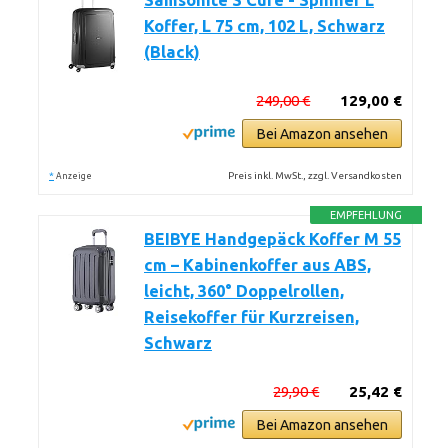
Samsonite S'Cure - Spinner L
Koffer, L 75 cm, 102 L, Schwarz
(Black)
249,00 €
129,00 €
Bei Amazon ansehen
*
Preis inkl. MwSt., zzgl. Versandkosten
Anzeige
EMPFEHLUNG
BEIBYE Handgepäck Koffer M 55
cm – Kabinenkoffer aus ABS,
leicht, 360° Doppelrollen,
Reisekoffer für Kurzreisen,
Schwarz
29,90 €
25,42 €
Bei Amazon ansehen