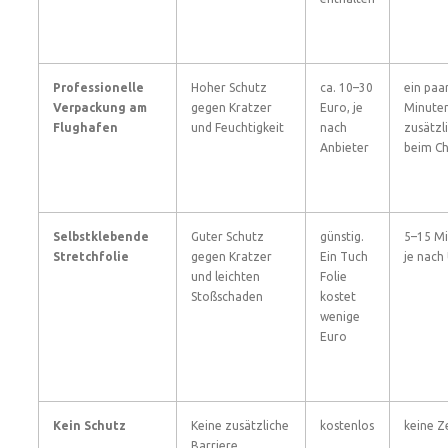
Professionelle
Hoher Schutz
ca. 10–30
ein paa
Verpackung am
gegen Kratzer
Euro, je
Minute
Flughafen
und Feuchtigkeit
nach
zusätzl
Anbieter
beim Ch
Selbstklebende
Guter Schutz
günstig.
5–15 M
Stretchfolie
gegen Kratzer
Ein Tuch
je nach
und leichten
Folie
Stoßschaden
kostet
wenige
Euro
Kein Schutz
Keine zusätzliche
kostenlos
keine Z
Barriere