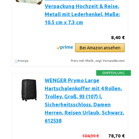
Verpackung Hochzeit & Reise,
Metall mit Lederhenkel, Maße:
10,5 cm x 7,3 cm
8,40 €
Bei Amazon ansehen
*
Preis inkl. MwSt., zzgl. Versandkosten
Anzeige
EMPFEHLUNG
WENGER Prymo Large
Hartschalenkoffer mit 4 Rollen,
Trolley, Groß, 93 (107) l,
Sicherheitsschloss, Damen
Herren, Reisen Urlaub, Schwarz,
612538
104,99 €
78,70 €