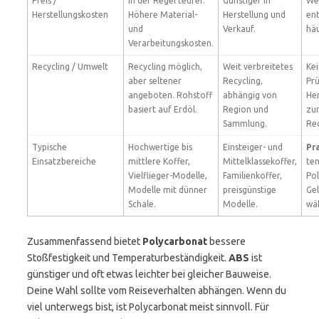
Preis /
In der Regel teurer.
Günstiger in
We
Herstellungskosten
Höhere Material-
Herstellung und
ent
und
Verkauf.
häu
Verarbeitungskosten.
Recycling / Umwelt
Recycling möglich,
Weit verbreitetes
Kei
aber seltener
Recycling,
Pr
angeboten. Rohstoff
abhängig von
He
basiert auf Erdöl.
Region und
zu
Sammlung.
Rec
Typische
Hochwertige bis
Einsteiger- und
Pra
Einsatzbereiche
mittlere Koffer,
Mittelklassekoffer,
ten
Vielflieger-Modelle,
Familienkoffer,
Po
Modelle mit dünner
preisgünstige
Ge
Schale.
Modelle.
wäh
Zusammenfassend bietet
Polycarbonat
bessere
Stoßfestigkeit und Temperaturbeständigkeit.
ABS
ist
günstiger und oft etwas leichter bei gleicher Bauweise.
Deine Wahl sollte vom Reiseverhalten abhängen. Wenn du
viel unterwegs bist, ist Polycarbonat meist sinnvoll. Für