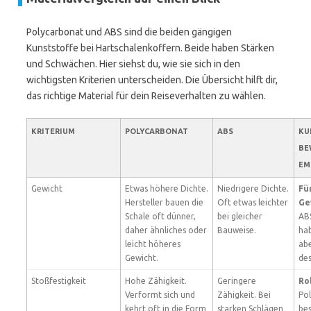
Polycarbonat und ABS sind die beiden gängigen
Kunststoffe bei Hartschalenkoffern. Beide haben Stärken
und Schwächen. Hier siehst du, wie sie sich in den
wichtigsten Kriterien unterscheiden. Die Übersicht hilft dir,
das richtige Material für dein Reiseverhalten zu wählen.
KRITERIUM
POLYCARBONAT
ABS
KU
BE
EM
Gewicht
Etwas höhere Dichte.
Niedrigere Dichte.
Fü
Hersteller bauen die
Oft etwas leichter
Ge
Schale oft dünner,
bei gleicher
ABS
daher ähnliches oder
Bauweise.
ha
leicht höheres
abe
Gewicht.
des
Stoßfestigkeit
Hohe Zähigkeit.
Geringere
Ro
Verformt sich und
Zähigkeit. Bei
Pol
kehrt oft in die Form
starken Schlägen
bes