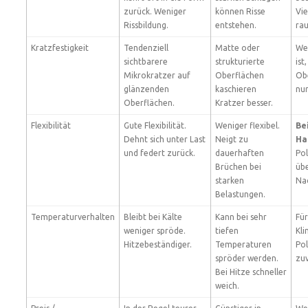
zurück. Weniger
können Risse
Vie
Rissbildung.
entstehen.
ra
Kratzfestigkeit
Tendenziell
Matte oder
We
sichtbarere
strukturierte
ist
Mikrokratzer auf
Oberflächen
Obe
glänzenden
kaschieren
nur
Oberflächen.
Kratzer besser.
Flexibilität
Gute Flexibilität.
Weniger flexibel.
Be
Dehnt sich unter Last
Neigt zu
Ha
und federt zurück.
dauerhaften
Po
Brüchen bei
üb
starken
Nac
Belastungen.
Temperaturverhalten
Bleibt bei Kälte
Kann bei sehr
Fü
weniger spröde.
tiefen
Kli
Hitzebeständiger.
Temperaturen
Po
spröder werden.
zuv
Bei Hitze schneller
weich.