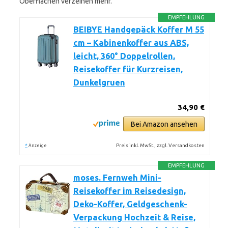
Oberflächen verzeihen mehr.
EMPFEHLUNG
BEIBYE Handgepäck Koffer M 55
cm – Kabinenkoffer aus ABS,
leicht, 360° Doppelrollen,
Reisekoffer für Kurzreisen,
Dunkelgruen
34,90 €
Bei Amazon ansehen
*
Preis inkl. MwSt., zzgl. Versandkosten
Anzeige
EMPFEHLUNG
moses. Fernweh Mini-
Reisekoffer im Reisedesign,
Deko-Koffer, Geldgeschenk-
Verpackung Hochzeit & Reise,