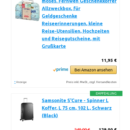
moses. Fernweh Geschenkkoffer
Allzweckbox, für
Geldgeschenke
Reiseerinnerungen, kleine
Reise-Utensilien, Hochzeiten
und Reisegutscheine, mit
Grußkarte
11,95 €
Bei Amazon ansehen
*
Preis inkl. MwSt., zzgl. Versandkosten
Anzeige
EMPFEHLUNG
Samsonite S'Cure - Spinner L
Koffer, L 75 cm, 102 L, Schwarz
(Black)
249,00 €
129,00 €