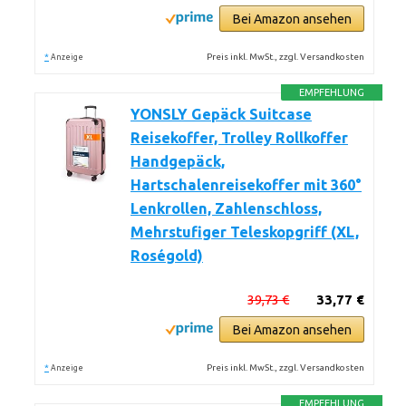
Bei Amazon ansehen
*
Preis inkl. MwSt., zzgl. Versandkosten
Anzeige
EMPFEHLUNG
YONSLY Gepäck Suitcase
Reisekoffer, Trolley Rollkoffer
Handgepäck,
Hartschalenreisekoffer mit 360°
Lenkrollen, Zahlenschloss,
Mehrstufiger Teleskopgriff (XL,
Roségold)
39,73 €
33,77 €
Bei Amazon ansehen
*
Preis inkl. MwSt., zzgl. Versandkosten
Anzeige
EMPFEHLUNG