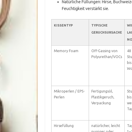
Natürliche Füllungen: Hirse, Buchwei
Feuchtigkeit verstärkt sie.
KISSENTYP
TYPISCHE
WI
GERUCHSURSACHE
LA
NO
Memory Foam
Off-Gassing von
48
Polyurethan/VOCs
St
bis
Wo
Mikroperlen / EPS-
Fertigungsöl,
St
Perlen
Plastikgeruch,
bis
Verpackung
we
Ta
Hirsefüllung
natürlicher, leicht
Tag
nussiger oder
1–