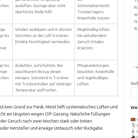
Y
chen
auslüften. Sonnige aber nicht
Schimmelverdacht.
R
überhitzte Stelle hilft.
Trocken lagern.
m
Kissenhülle nutzen.
N
R
ige
Schalen auskippen und in dünnen
Regelmäßig lüften,
e bis
Schichten an der Luft trocknen.
bei anhaltendem
Direkte Feuchtigkeit vermeiden.
Geruch Schalen
nat
ersetzen.
e bis
Auslüften, aufschütteln. Bei
Pflegeanleitungen
*
A
nige
waschbarem Bezug diesen
beachten. Kissenhülle
chen
reinigen. Schonend in Trockner
und regelmäßiges
Suc
mit Trocknerbällen auf niedriger
Lüften.
Temperatur auffrischen.
ist kein Grund zur Panik. Meist hilft systematisches Lüften und
Wei
ht am längsten wegen Off-Gassing. Natürliche Füllungen
t der Geruch nach zwei Wochen stark oder treten
r oder Hersteller und erwäge Umtausch oder Rückgabe.