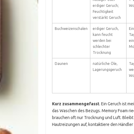
erdiger Geruch;
Wo
Feuchtigkeit
verstärkt Geruch
Buchweizenschalen
erdiger Geruch,
Ein
kann feucht
Tag
werden bei
ein
schlechter
Mo
Trocknung
Daunen
natürliche Öle,
Tag
Lagerungsgeruch
we
Wo
Kurz zusammengefasst
. Ein Geruch ist me
das Waschen des Bezugs. Memory Foam riec
brauchen oft nur Trocknung und Luft. Bleib
Hautreizungen auf, kontaktiere den Händle