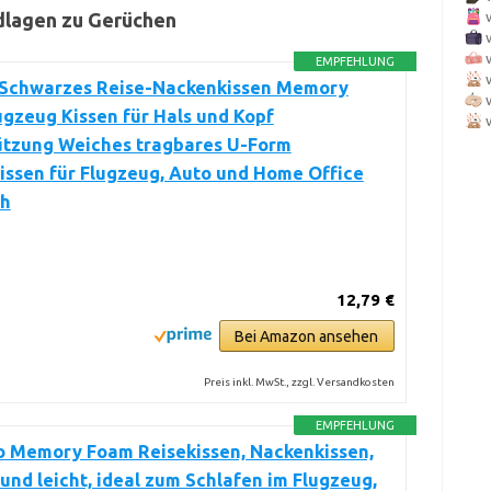
dlagen zu Gerüchen
EMPFEHLUNG
 Schwarzes Reise-Nackenkissen Memory
gzeug Kissen für Hals und Kopf
ützung Weiches tragbares U-Form
ssen für Flugzeug, Auto und Home Office
h
12,79 €
Bei Amazon ansehen
Preis inkl. MwSt., zzgl. Versandkosten
EMPFEHLUNG
 Memory Foam Reisekissen, Nackenkissen,
nd leicht, ideal zum Schlafen im Flugzeug,