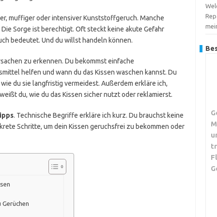
Wel
Repa
her, muffiger oder intensiver Kunststoffgeruch. Manche
mei
Die Sorge ist berechtigt. Oft steckt keine akute Gefahr
ruch bedeutet. Und du willst handeln können.
Bes
n Ursachen zu erkennen. Du bekommst einfache
mittel helfen und wann du das Kissen waschen kannst. Du
wie du sie langfristig vermeidest. Außerdem erkläre ich,
weißt du, wie du das Kissen sicher nutzt oder reklamierst.
G
ipps
. Technische Begriffe erkläre ich kurz. Du brauchst keine
M
krete Schritte, um dein Kissen geruchsfrei zu bekommen oder
u
t
F
G
ssen
u Gerüchen