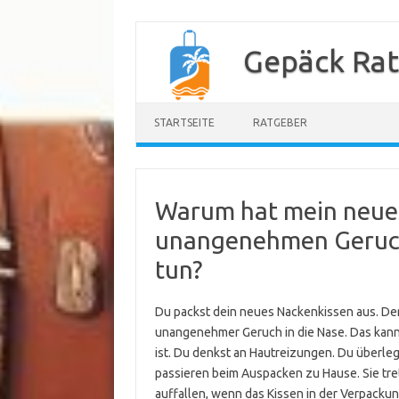
Zum
Inhalt
Gepäck Ra
springen
STARTSEITE
RATGEBER
Warum hat mein neues
unangenehmen Geruch
tun?
Du packst dein neues Nackenkissen aus. Der e
unangenehmer Geruch in die Nase. Das kann z
ist. Du denkst an Hautreizungen. Du überleg
passieren beim Auspacken zu Hause. Sie tre
auffallen, wenn das Kissen in der Verpackun