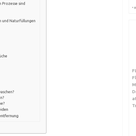
n Prozesse sind
*
A
g
n und Naturfüllungen
üche
F
F
M
D
waschen?
en?
a
he?
T
eiden
sentfernung