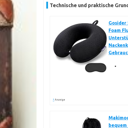
Technische und praktische Grun
Gosider
Foam Flu
Unterst
Nackenki
Gebrauc
*
Anzeige
Makimoo
bequem u