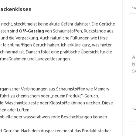
*
Nackenkissen
A
echt, steckt meist keine akute Gefahr dahinter. Die Gerüche
gsten sind
Off-Gassing
von Schaumstoffen, Rückstände aus
und die Verpackung. Auch natürliche Füllungen wie Hirse
leicht muffigen Geruch haben. Ich erkläre kurz, was hinter
h normal ist. Danach folgt eine praktische Übersicht für die
A
fortmaßnahmen und Langzeitlösungen.
N
S
 organischer Verbindungen aus Schaumstoffen wie Memory
Er führt zu chemischem oder „neuem Produkt“-Geruch.
e: Waschmittelreste oder Klebstoffe können riechen. Diese
*
en oder Lüften.
A
robielle oder wasserabweisende Beschichtungen können
rt Gerüche. Nach dem Auspacken riecht das Produkt stärker.