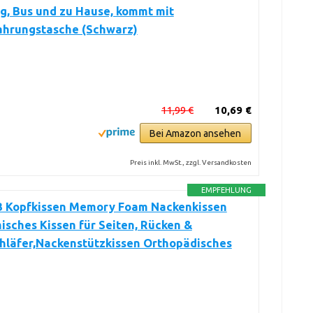
g, Bus und zu Hause, kommt mit
hrungstasche (Schwarz)
11,99 €
10,69 €
Bei Amazon ansehen
Preis inkl. MwSt., zzgl. Versandkosten
EMPFEHLUNG
Kopfkissen Memory Foam Nackenkissen
sches Kissen für Seiten, Rücken &
hläfer,Nackenstützkissen Orthopädisches