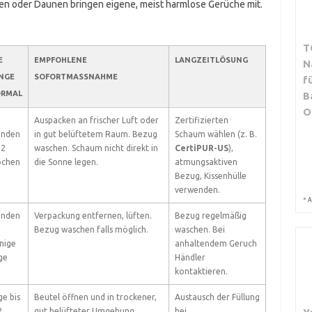
zen oder Daunen bringen eigene, meist harmlose Gerüche mit.
T
E
EMPFOHLENE
LANGZEITLÖSUNG
N
NGE
SOFORTMASSNAHME
f
RMAL
B
O
Auspacken an frischer Luft oder
Zertifizierten
unden
in gut belüftetem Raum. Bezug
Schaum wählen (z. B.
 2
waschen. Schaum nicht direkt in
CertiPUR-US
),
chen
die Sonne legen.
atmungsaktiven
Bezug, Kissenhülle
verwenden.
*
A
unden
Verpackung entfernen, lüften.
Bezug regelmäßig
Bezug waschen falls möglich.
waschen. Bei
nige
anhaltendem Geruch
ge
Händler
kontaktieren.
e bis
Beutel öffnen und in trockener,
Austausch der Füllung
2
gut belüfteter Umgebung
bei