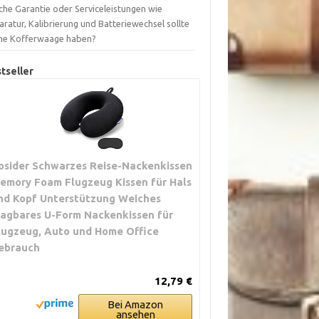
che Garantie oder Serviceleistungen wie
ratur, Kalibrierung und Batteriewechsel sollte
ne Kofferwaage haben?
tseller
osider Schwarzes Reise-Nackenkissen
emory Foam Flugzeug Kissen für Hals
nd Kopf Unterstützung Weiches
ragbares U-Form Nackenkissen für
lugzeug, Auto und Home Office
ebrauch
12,79 €
Bei Amazon
ansehen