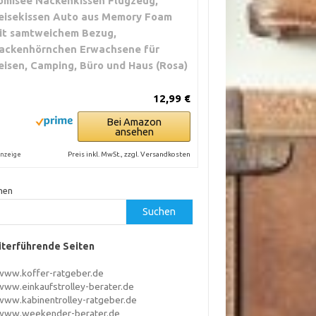
omisee Nackenkissen Flugzeug,
eisekissen Auto aus Memory Foam
it samtweichem Bezug,
ackenhörnchen Erwachsene für
eisen, Camping, Büro und Haus (Rosa)
12,99 €
Bei Amazon
ansehen
Preis inkl. MwSt., zzgl. Versandkosten
nzeige
hen
Suchen
terführende Seiten
www.koffer-ratgeber.de
www.einkaufstrolley-berater.de
www.kabinentrolley-ratgeber.de
www.weekender-berater.de