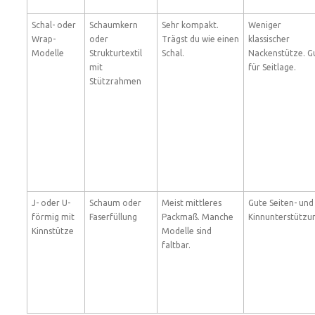
Schal- oder
Schaumkern
Sehr kompakt.
Weniger
Wrap-
oder
Trägst du wie einen
klassischer
Modelle
Strukturtextil
Schal.
Nackenstütze. G
mit
für Seitlage.
Stützrahmen
J- oder U-
Schaum oder
Meist mittleres
Gute Seiten- und
förmig mit
Faserfüllung
Packmaß. Manche
Kinnunterstützu
Kinnstütze
Modelle sind
faltbar.