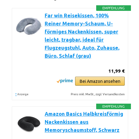
EMPFEHLUNG
Far win Reisekissen, 100%
Reiner Memory-Schaum, U-
förmiges Nackenkissen, super
leicht, tragbar, ideal für
Flugzeugstuhl, Auto, Zuhause,
Büro, Schlaf (grau)
11,99 €
Bei Amazon ansehen
*
Preis inkl. MwSt., zzgl. Versandkosten
Anzeige
EMPFEHLUNG
Amazon Basics Halbkreisförmig
Nackenkissen aus
Memoryschaumstoff, Schwarz