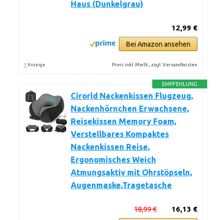
Haus (Dunkelgrau)
12,99 €
Bei Amazon ansehen
*
Preis inkl. MwSt., zzgl. Versandkosten
Anzeige
EMPFEHLUNG
Cirorld Nackenkissen Flugzeug,
Nackenhörnchen Erwachsene,
Reisekissen Memory Foam,
Verstellbares Kompaktes
Nackenkissen Reise,
Ergonomisches Weich
Atmungsaktiv mit Ohrstöpseln,
Augenmaske,Tragetasche
18,99 €
16,13 €