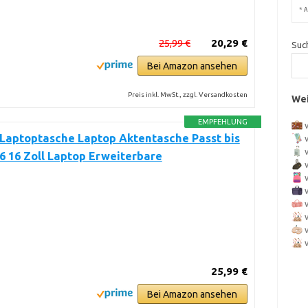
*
A
25,99 €
20,29 €
Suc
Bei Amazon ansehen
Preis inkl. MwSt., zzgl. Versandkosten
Wei
EMPFEHLUNG
Laptoptasche Laptop Aktentasche Passt bis
,6 16 Zoll Laptop Erweiterbare
25,99 €
Bei Amazon ansehen