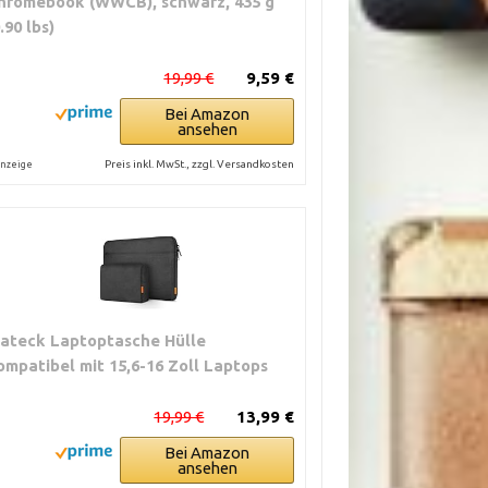
hromebook (WWCB), schwarz, 435 g
.90 lbs)
19,99 €
9,59 €
Bei Amazon
ansehen
Preis inkl. MwSt., zzgl. Versandkosten
nzeige
nateck Laptoptasche Hülle
ompatibel mit 15,6-16 Zoll Laptops
19,99 €
13,99 €
Bei Amazon
ansehen