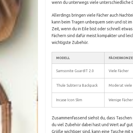
wenn du unterwegs viele unterschiedliche D
Allerdings bringen viele Fächer auch Nachtei
kann beim Tragen unbequem sein und ist im 
Zeit, wenn du in Eile bist oder schnell etw
Fächern sind dafür meist kompakter und leic
wichtigste Zubehör.
MODELL
FÄCHERKONZE
Samsonite GuardIT 2.0
Viele Fächer
Thule Subterra Backpack
Moderat viele
Incase Icon Slim
Wenige Fächer
Zusammenfassend siehst du, dass Taschen m
du viel Zubehör dabei hast und Wert auf gu
Größe wichtiger sind, kann eine Tasche mit