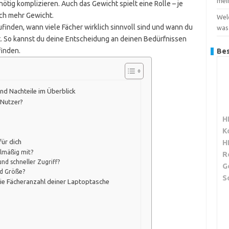
mei
tig komplizieren. Auch das Gewicht spielt eine Rolle – je
uch mehr Gewicht.
Wel
zufinden, wann viele Fächer wirklich sinnvoll sind und wann du
was
t. So kannst du deine Entscheidung an deinen Bedürfnissen
finden.
Bes
nd Nachteile im Überblick
 Nutzer?
H
K
für dich
H
lmäßig mit?
R
und schneller Zugriff?
G
nd Größe?
S
die Fächeranzahl deiner Laptoptasche