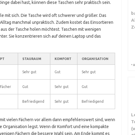
inge dabei hast, können diese Taschen sehr praktisch sein.
b
le mit sich. Die Tasche wird oft schwerer und größer. Das
A
Alltag manchmal unpraktisch. Zudem kostet das Einsortieren
Z
as aus der Tasche holen möchtest. Taschen mit wenigen
hter. Sie konzentrieren sich auf deinen Laptop und das
PT
STAURAUM
KOMFORT
ORGANISATION
*
A
Sehr gut
Gut
Sehr gut
 Fächer
Gut
Sehr gut
Gut
Befriedigend
Sehr gut
Befriedigend
L
it vielen Fächern vor allem dann empfehlenswert sind, wenn
T
te Organisation legst. Wenn dir Komfort und eine kompakte
(
 wenigen Fächern die bessere Wahl sein. Am Ende kommt es