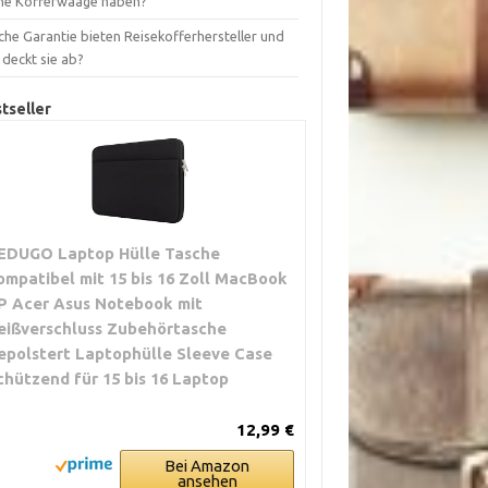
ne Kofferwaage haben?
che Garantie bieten Reisekofferhersteller und
 deckt sie ab?
tseller
EDUGO Laptop Hülle Tasche
ompatibel mit 15 bis 16 Zoll MacBook
P Acer Asus Notebook mit
eißverschluss Zubehörtasche
epolstert Laptophülle Sleeve Case
chützend für 15 bis 16 Laptop
12,99 €
Bei Amazon
ansehen