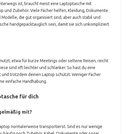
nterwegs ist, braucht meist eine Laptoptasche mit
op und Zubehör. Viele Fächer helfen, Kleidung, Dokumente
 Modelle, die gut organisiert sind, aber auch stabil und
asche handgepäcktauglich sein, damit sie sich unkompliziert
utzt, etwa für kurze Meetings oder seltene Reisen, reicht
ese sind oft leichter und schlanker. So hast du eine
gt und trotzdem deinen Laptop schützt. Weniger Fächer
ne einfache Handhabung.
ptasche für dich
gelmäßig mit?
ptop normalerweise transportierst. Sind es nur wenige
u häufig noch Zubehör, Kabel, Dokumente oder sogar