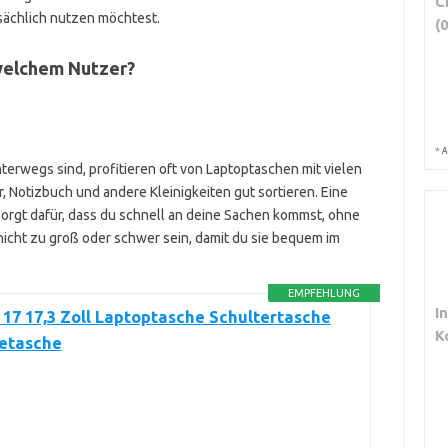
C
sächlich nutzen möchtest.
(0
welchem Nutzer?
*
A
nterwegs sind, profitieren oft von Laptoptaschen mit vielen
, Notizbuch und andere Kleinigkeiten gut sortieren. Eine
sorgt dafür, dass du schnell an deine Sachen kommst, ohne
nicht zu groß oder schwer sein, damit du sie bequem im
EMPFEHLUNG
I
7 17,3 Zoll Laptoptasche Schultertasche
K
etasche