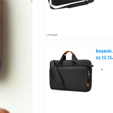
*
Anzeige
bagasin 
zu 15 15