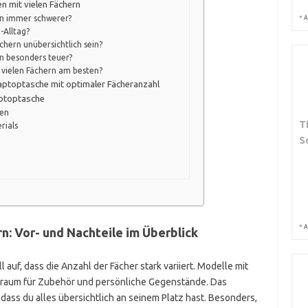
n mit vielen Fächern
rn immer schwerer?
*
A
-Alltag?
chern unübersichtlich sein?
rn besonders teuer?
 vielen Fächern am besten?
Laptoptasche mit optimaler Fächeranzahl
aptoptasche
gen
T
rials
S
*
A
n: Vor- und Nachteile im Überblick
l auf, dass die Anzahl der Fächer stark variiert. Modelle mit
auraum für Zubehör und persönliche Gegenstände. Das
, dass du alles übersichtlich an seinem Platz hast. Besonders,