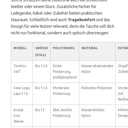
Stoffe schützen deine Elektronik auch bei schlechtem
Wetter oder einem Sturz. Zusätzliche Fächer für
Ladegeräte, Kabel oder Zubehör bieten praktischen
Stauraum. Schließlich sind auch
Tragekomfort
und das
Design für viele Nutzer relevant, denn die Tasche soll dich
nicht nur funktional, sondern auch optisch überzeugen.
MODELL
GRÖSSE (
POLSTERUNG
MATERIAL
EXTR
ZOLL)
Tomtoc
Bis 12,9
Dicke
Wasserabweisendes
Orgaf
360°
Polsterung,
Nylon
Zubeh
stoßdämpfend
Case Logic
Bis 11,6
Moderate
Robustes Polyester
Vorde
Laps-114
Polsterung
mit
Reißve
Incase
Bis 13
Slim, leichte
Wasserdichtes
Minima
Icon
Polsterung
Nylon
Desig
Sleeve