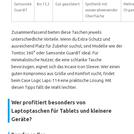
Samsonite
Bis 13,3
Gut gepolstert
Synthetik mit
Mehre
GuardIT
wasserabweisender
Organ
Oberfläche
Zusammenfassend bieten diese Taschen jeweils
unterschiedliche Vorteile. Wenn du Extra-Schutz und
ausreichend Platz für Zubehör suchst, sind Modelle wie der
Tomtoc 360° oder Samsonite GuardIT ideal. Für
minimalistische Nutzer, die eine schlanke Tasche
bevorzugen, eignet sich das Incase Icon Sleeve. Wer einen
guten Kompromiss aus Größe und Komfort sucht, findet
beim Case Logic Laps-114 eine praktische Lösung. Mit
diesen Tipps fällt die Wahl leichter.
Wer profitiert besonders von
Laptoptaschen für Tablets und kleinere
Geräte?