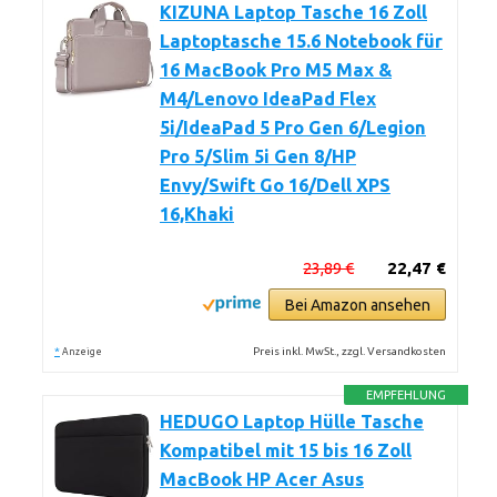
KIZUNA Laptop Tasche 16 Zoll
Laptoptasche 15.6 Notebook für
16 MacBook Pro M5 Max &
M4/Lenovo IdeaPad Flex
5i/IdeaPad 5 Pro Gen 6/Legion
Pro 5/Slim 5i Gen 8/HP
Envy/Swift Go 16/Dell XPS
16,Khaki
23,89 €
22,47 €
Bei Amazon ansehen
*
Preis inkl. MwSt., zzgl. Versandkosten
Anzeige
EMPFEHLUNG
HEDUGO Laptop Hülle Tasche
Kompatibel mit 15 bis 16 Zoll
MacBook HP Acer Asus