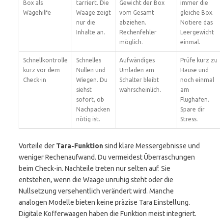
Box als
tarriert. Die
Gewicht der Box
immer die
Wägehilfe
Waage zeigt
vom Gesamt
gleiche Box.
nur die
abziehen.
Notiere das
Inhalte an.
Rechenfehler
Leergewicht
möglich.
einmal.
Schnellkontrolle
Schnelles
Aufwändiges
Prüfe kurz zu
kurz vor dem
Nullen und
Umladen am
Hause und
Check-in
Wiegen. Du
Schalter bleibt
noch einmal
siehst
wahrscheinlich.
am
sofort, ob
Flughafen.
Nachpacken
Spare dir
nötig ist.
Stress.
Vorteile der
Tara-Funktion
sind klare Messergebnisse und
weniger Rechenaufwand. Du vermeidest Überraschungen
beim Check-in. Nachteile treten nur selten auf. Sie
entstehen, wenn die Waage unruhig steht oder die
Nullsetzung versehentlich verändert wird. Manche
analogen Modelle bieten keine präzise Tara Einstellung.
Digitale Kofferwaagen haben die Funktion meist integriert.