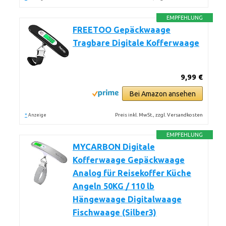
EMPFEHLUNG
FREETOO Gepäckwaage
Tragbare Digitale Kofferwaage
9,99 €
Bei Amazon ansehen
*
Preis inkl. MwSt., zzgl. Versandkosten
Anzeige
EMPFEHLUNG
MYCARBON Digitale
Kofferwaage Gepäckwaage
Analog für Reisekoffer Küche
Angeln 50KG / 110 lb
Hängewaage Digitalwaage
Fischwaage (Silber3)