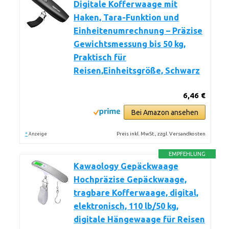
Digitale Kofferwaage mit
Haken, Tara-Funktion und
Einheitenumrechnung – Präzise
Gewichtsmessung bis 50 kg,
Praktisch für
Reisen,Einheitsgröße, Schwarz
6,46 €
Bei Amazon ansehen
*
Preis inkl. MwSt., zzgl. Versandkosten
Anzeige
EMPFEHLUNG
Kawaology Gepäckwaage
Hochpräzise Gepäckwaage,
tragbare Kofferwaage, digital,
elektronisch, 110 lb/50 kg,
digitale Hängewaage für Reisen