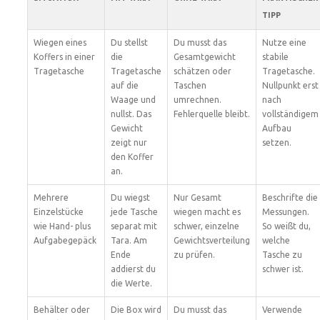
TIPP
Wiegen eines
Du stellst
Du musst das
Nutze eine
Koffers in einer
die
Gesamtgewicht
stabile
Tragetasche
Tragetasche
schätzen oder
Tragetasche.
auf die
Taschen
Nullpunkt erst
Waage und
umrechnen.
nach
nullst. Das
Fehlerquelle bleibt.
vollständigem
Gewicht
Aufbau
zeigt nur
setzen.
den Koffer
an.
Mehrere
Du wiegst
Nur Gesamt
Beschrifte die
Einzelstücke
jede Tasche
wiegen macht es
Messungen.
wie Hand- plus
separat mit
schwer, einzelne
So weißt du,
Aufgabegepäck
Tara. Am
Gewichtsverteilung
welche
Ende
zu prüfen.
Tasche zu
addierst du
schwer ist.
die Werte.
Behälter oder
Die Box wird
Du musst das
Verwende