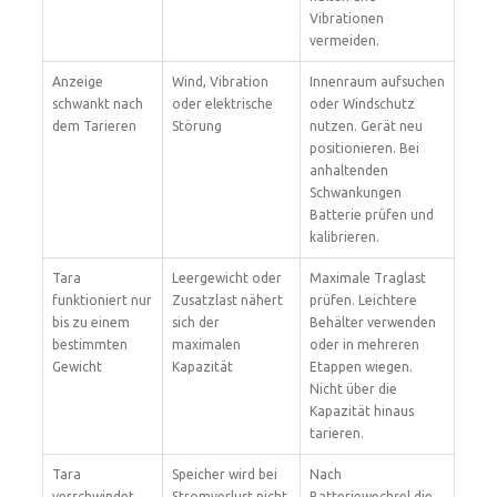
Vibrationen
vermeiden.
Anzeige
Wind, Vibration
Innenraum aufsuchen
schwankt nach
oder elektrische
oder Windschutz
dem Tarieren
Störung
nutzen. Gerät neu
positionieren. Bei
anhaltenden
Schwankungen
Batterie prüfen und
kalibrieren.
Tara
Leergewicht oder
Maximale Traglast
funktioniert nur
Zusatzlast nähert
prüfen. Leichtere
bis zu einem
sich der
Behälter verwenden
bestimmten
maximalen
oder in mehreren
Gewicht
Kapazität
Etappen wiegen.
Nicht über die
Kapazität hinaus
tarieren.
Tara
Speicher wird bei
Nach
verschwindet
Stromverlust nicht
Batteriewechsel die