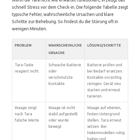
Wenn die Tara nicht wie erwartet funktioniert, erzeugt das
schnell Stress vor dem Check-in. Die folgende Tabelle zeigt
typische Fehler, wahrscheinliche Ursachen und klare
Schritte zur Behebung. So findest du die Störung oft in
wenigen Minuten.
PROBLEM
WAHRSCHEINLICHE
LÖSUNG/SCHRITTE
URSACHE
Tara-Taste
Schwache Batterie
Batterie prüfen und
reagiert nicht
oder
bei Bedarf ersetzen.
verschmutzte
Kontakte vorsichtig
Kontakte
reinigen. Gerät neu
starten und erneut
tarieren.
Waage zeigt
Waage ist nicht
Waage auf ebenen,
nach Tara
stabil aufgestellt
festen Untergrund
falsche Werte
oder wurde
stellen. Tara erneut
bewegt
setzen. Bei
Hakenmodellen ruhig
halten und