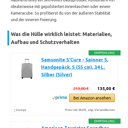
Kabinentrolley ein sinnvolles Basisprodukt. Kombiniere ihn
idealerweise mit gepolsterten Innentaschen oder einem
Kameracube. So profitierst du von der äußeren Stabilität
und der inneren Fixierung.
Was die Hülle wirklich leistet: Materialien,
Aufbau und Schutzverhalten
EMPFEHLUNG
Samsonite S'Cure - Spinner S,
Handgepäck, S (55 cm), 34 L,
Silber (Silver)
219,00 €
135,00 €
Bei Amazon ansehen
*
Preis inkl. MwSt., zzgl. Versandkosten
Anzeige
EMPFEHLUNG