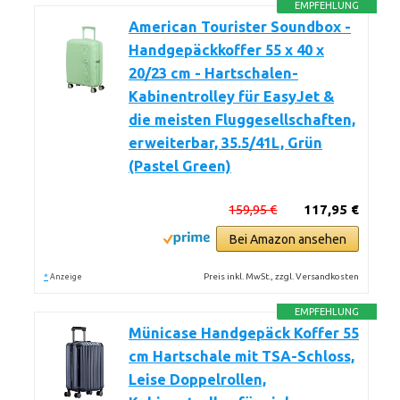
EMPFEHLUNG
American Tourister Soundbox -
Handgepäckkoffer 55 x 40 x
20/23 cm - Hartschalen-
Kabinentrolley für EasyJet &
die meisten Fluggesellschaften,
erweiterbar, 35.5/41L, Grün
(Pastel Green)
159,95 €
117,95 €
Bei Amazon ansehen
*
Preis inkl. MwSt., zzgl. Versandkosten
Anzeige
EMPFEHLUNG
Münicase Handgepäck Koffer 55
cm Hartschale mit TSA-Schloss,
Leise Doppelrollen,