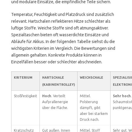
und modulare Einsätze, die empfindliche Teile sichern.
Temperatur, Feuchtigkeit und Platzdruck sind zusätzlich
relevant. Hartschalen reflektieren Hitze schlechter als
luftige Stoffe. Weiche Stoffe sind oft atmungsaktiver.
Spezialtaschen bieten oft wasserdichte Einsätze und
Abläufe für Akkus. In der folgenden Tabelle siehst du die
wichtigsten Kriterien im Vergleich. Die Bewertungen sind
allgemein gehalten. Konkrete Produkte können in
Einzelfällen besser oder schlechter abschneiden.
KRITERIUM
HARTSCHALE
WEICHSCHALE
SPEZIALISI
(KABINENTROLLEY)
ELEKTRON
Stoßfestigkeit
Hoch
. Verteilt
Mittel.
Sehr hoch
Aufprallenergie
Polsterung
Schaumstof
über die Fläche.
dämpft, gibt
punktgenau
aber bei starkem
Druck nach.
Kratzschutz
Gut außen. Innen
Mittel. Stoff
Sehr gut. W