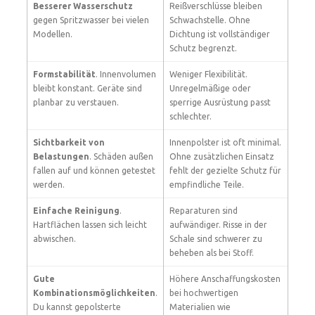
Besserer Wasserschutz
Reißverschlüsse bleiben
gegen Spritzwasser bei vielen
Schwachstelle. Ohne
Modellen.
Dichtung ist vollständiger
Schutz begrenzt.
Formstabilität
. Innenvolumen
Weniger Flexibilität.
bleibt konstant. Geräte sind
Unregelmäßige oder
planbar zu verstauen.
sperrige Ausrüstung passt
schlechter.
Sichtbarkeit von
Innenpolster ist oft minimal.
Belastungen
. Schäden außen
Ohne zusätzlichen Einsatz
fallen auf und können getestet
fehlt der gezielte Schutz für
werden.
empfindliche Teile.
Einfache Reinigung
.
Reparaturen sind
Hartflächen lassen sich leicht
aufwändiger. Risse in der
abwischen.
Schale sind schwerer zu
beheben als bei Stoff.
Gute
Höhere Anschaffungskosten
Kombinationsmöglichkeiten
.
bei hochwertigen
Du kannst gepolsterte
Materialien wie