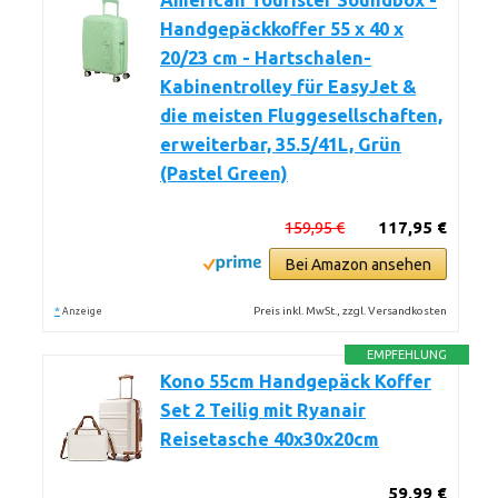
American Tourister Soundbox -
Handgepäckkoffer 55 x 40 x
20/23 cm - Hartschalen-
Kabinentrolley für EasyJet &
die meisten Fluggesellschaften,
erweiterbar, 35.5/41L, Grün
(Pastel Green)
159,95 €
117,95 €
Bei Amazon ansehen
*
Preis inkl. MwSt., zzgl. Versandkosten
Anzeige
EMPFEHLUNG
Kono 55cm Handgepäck Koffer
Set 2 Teilig mit Ryanair
Reisetasche 40x30x20cm
59,99 €