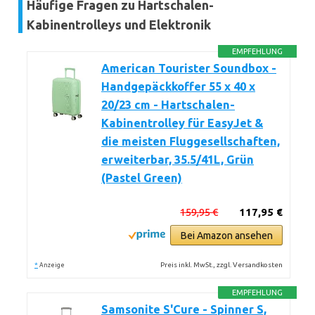
Häufige Fragen zu Hartschalen-
Kabinentrolleys und Elektronik
EMPFEHLUNG
American Tourister Soundbox -
Handgepäckkoffer 55 x 40 x
20/23 cm - Hartschalen-
Kabinentrolley für EasyJet &
die meisten Fluggesellschaften,
erweiterbar, 35.5/41L, Grün
(Pastel Green)
159,95 €
117,95 €
Bei Amazon ansehen
*
Preis inkl. MwSt., zzgl. Versandkosten
Anzeige
EMPFEHLUNG
Samsonite S'Cure - Spinner S,