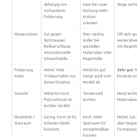
abhängig von
kann bei rauer
Stege verh
vorhandener
Nutzung mehr
Polsterung.
Kratzer
zulassen.
Wasserschutz
Gut gegen
Eher niedrig.
Oft sehr gu
Spritzwasser.
Außer bei
wasserabw
Reißverschlüsse
speziellen
mit Regenhü
sind potenzielle
Materialien oder
Schwachstelle.
Regenhülle.
Polsterung
Mittel. Viele
Mittel bis gut.
Sehr gut
.
innen
Trolleys haben nur
Hängt stark vom
Einsätze u
dünne Einsätze.
Modell ab.
Gewicht
Mittel bis hoch.
Tendenziell
Meist leicht
Polycarbonat ist
leichter.
Materialwah
leichter als ABS.
Flexibilität /
Gering. Form ist fix.
Hoch. Mehr
Mittel. Gut
Stauraum
Volumen bleibt
Spielraum für
aber begre
konstant.
unregelmäßige
Formanpas
Formen.