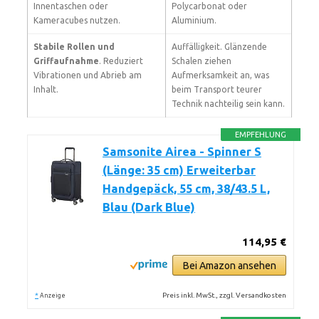
Innentaschen oder
Polycarbonat oder
Kameracubes nutzen.
Aluminium.
Stabile Rollen und
Auffälligkeit. Glänzende
Griffaufnahme
. Reduziert
Schalen ziehen
Vibrationen und Abrieb am
Aufmerksamkeit an, was
Inhalt.
beim Transport teurer
Technik nachteilig sein kann.
EMPFEHLUNG
Samsonite Airea - Spinner S
(Länge: 35 cm) Erweiterbar
Handgepäck, 55 cm, 38/43.5 L,
Blau (Dark Blue)
114,95 €
Bei Amazon ansehen
*
Preis inkl. MwSt., zzgl. Versandkosten
Anzeige