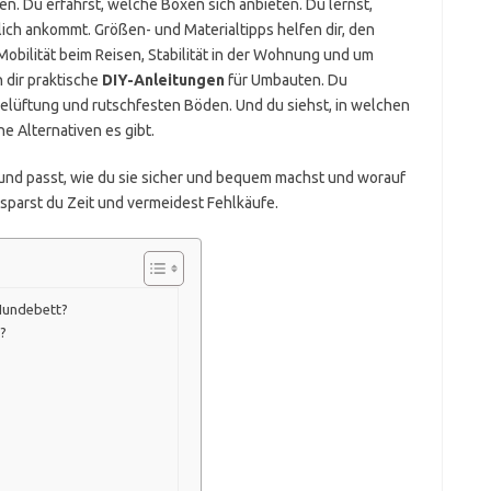
den. Du erfährst, welche Boxen sich anbieten. Du lernst,
lich ankommt. Größen- und Materialtipps helfen dir, den
Mobilität beim Reisen, Stabilität in der Wohnung und um
 dir praktische
DIY-Anleitungen
für Umbauten. Du
elüftung und rutschfesten Böden. Und du siehst, in welchen
he Alternativen es gibt.
und passt, wie du sie sicher und bequem machst und worauf
sparst du Zeit und vermeidest Fehlkäufe.
 Hundebett?
?