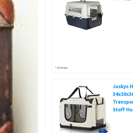
*
Anzeige
Juskys H
34x50x36
Transpor
Stoff H