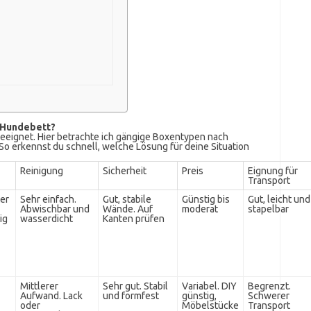
s Hundebett?
 geeignet. Hier betrachte ich gängige Boxentypen nach
 So erkennst du schnell, welche Lösung für deine Situation
Reinigung
Sicherheit
Preis
Eignung für
Transport
ter
Sehr einfach.
Gut, stabile
Günstig bis
Gut, leicht und
Abwischbar und
Wände. Auf
moderat
stapelbar
ig
wasserdicht
Kanten prüfen
Mittlerer
Sehr gut. Stabil
Variabel. DIY
Begrenzt.
Aufwand. Lack
und formfest
günstig,
Schwerer
oder
Möbelstücke
Transport