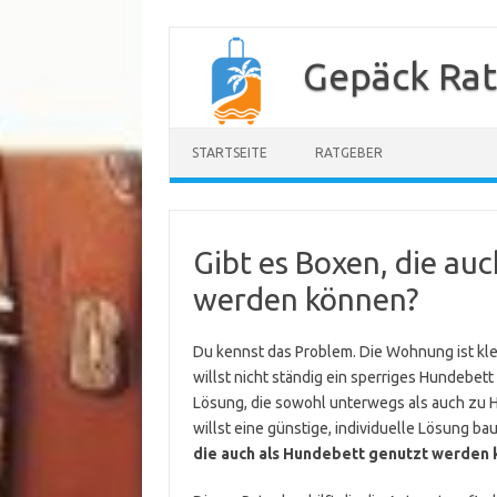
Zum
Inhalt
Gepäck Ra
springen
STARTSEITE
RATGEBER
Gibt es Boxen, die au
werden können?
Du kennst das Problem. Die Wohnung ist kle
willst nicht ständig ein sperriges Hundebet
Lösung, die sowohl unterwegs als auch zu Ha
willst eine günstige, individuelle Lösung baue
die auch als Hundebett genutzt werden