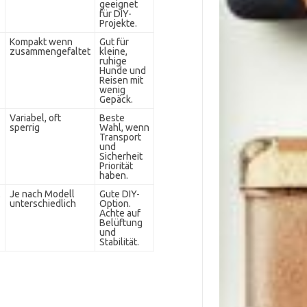
geeignet
für DIY-
Projekte.
Kompakt wenn
Gut für
zusammengefaltet
kleine,
ruhige
Hunde und
Reisen mit
wenig
Gepäck.
Variabel, oft
Beste
sperrig
Wahl, wenn
Transport
und
Sicherheit
Priorität
haben.
.
Je nach Modell
Gute DIY-
unterschiedlich
Option.
Achte auf
Belüftung
und
Stabilität.