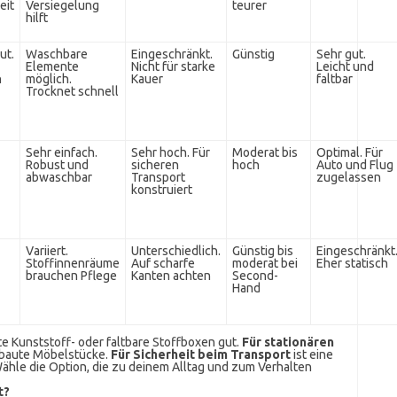
eit
Versiegelung
teurer
hilft
ut.
Waschbare
Eingeschränkt.
Günstig
Sehr gut.
Elemente
Nicht für starke
Leicht und
n
möglich.
Kauer
faltbar
Trocknet schnell
Sehr einfach.
Sehr hoch. Für
Moderat bis
Optimal. Für
Robust und
sicheren
hoch
Auto und Flug
abwaschbar
Transport
zugelassen
konstruiert
Variiert.
Unterschiedlich.
Günstig bis
Eingeschränkt
Stoffinnenräume
Auf scharfe
moderat bei
Eher statisch
brauchen Pflege
Kanten achten
Second-
Hand
te Kunststoff- oder faltbare Stoffboxen gut.
Für stationären
baute Möbelstücke.
Für Sicherheit beim Transport
ist eine
Wähle die Option, die zu deinem Alltag und zum Verhalten
t?