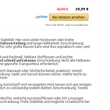
42,99 €
39,99 €
Bei Amazon ansehen
Preis inkl. MwSt., zzgl. Versandkosten
tabilität. Hier sind solide Holzboxen oder breite
ichtsverteilung
und lange Haltbarkeit. Einschränkung:
Für sehr große Rassen kann eine Box unpraktisch sein, weil
t und Packmaß. Faltbare Stoffboxen und leichte
nd schnell aufzubauen
. Einschränkung: Nicht alle faltbaren
eine geprüfte Transportbox erforderlich.
ich Stauraum oder Sitzfläche bietet, praktisch. Vorteil:
nkung: Optik und Geruch können stören. Wähle leicht zu
ster.
ig. Kunststoff und versiegeltes Holz lassen sich gut reinigen.
ich zu vollständig textilen Betten. Einschränkung: Textile
htkoffer, einfache Kunststoffboxen oder DIY-Lösungen.
Einschränkung: Prüfe Stabilität und mögliche Schadstoffe bei