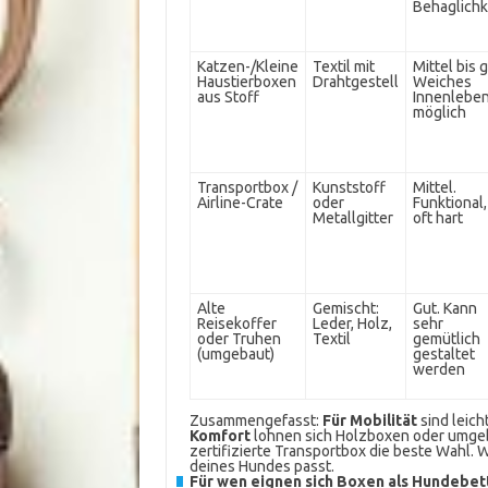
Behaglichk
Katzen-/Kleine
Textil mit
Mittel bis g
Haustierboxen
Drahtgestell
Weiches
aus Stoff
Innenlebe
möglich
Transportbox /
Kunststoff
Mittel.
Airline-Crate
oder
Funktional,
Metallgitter
oft hart
Alte
Gemischt:
Gut. Kann
Reisekoffer
Leder, Holz,
sehr
oder Truhen
Textil
gemütlich
(umgebaut)
gestaltet
werden
Zusammengefasst:
Für Mobilität
sind leich
Komfort
lohnen sich Holzboxen oder umge
zertifizierte Transportbox die beste Wahl. 
deines Hundes passt.
Für wen eignen sich Boxen als Hundebet