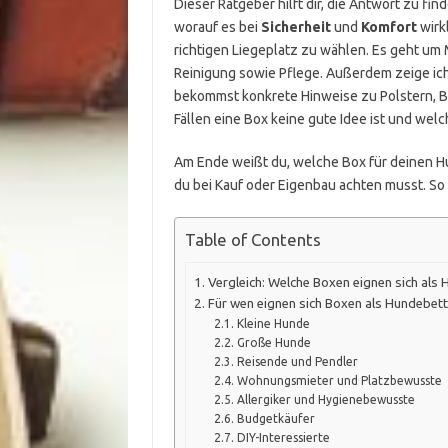
Dieser Ratgeber hilft dir, die Antwort zu fin
worauf es bei
Sicherheit
und
Komfort
wirk
richtigen Liegeplatz zu wählen. Es geht um 
Reinigung sowie Pflege. Außerdem zeige ich
bekommst konkrete Hinweise zu Polstern, B
Fällen eine Box keine gute Idee ist und welc
Am Ende weißt du, welche Box für deinen H
du bei Kauf oder Eigenbau achten musst. So 
Table of Contents
Vergleich: Welche Boxen eignen sich als
Für wen eignen sich Boxen als Hundebett
Kleine Hunde
Große Hunde
Reisende und Pendler
Wohnungsmieter und Platzbewusste
Allergiker und Hygienebewusste
Budgetkäufer
DIY-Interessierte