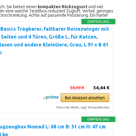
ch. Sie bieten einen
kompakten Rückzugsort
und viel
r eine weiche Textilbox reduziert Zugluft. Vorteil: geringes
Einschränkung: Achte auf passende Polsterung. Ein harter
EMPFEHLUNG
asics Tragbarer, faltbarer Reisezwinger mit
Seiten und 4 Türen, Größe L, für Katzen,
asen und andere Kleintiere, Grau, L 91 x B 61
m
59,99 €
54,44 €
Bei Amazon ansehen
Preis inkl. MwSt., zzgl. Versandkosten
EMPFEHLUNG
lugzeugbox Nomad L: 68 cm B: 51 cm H: 47 cm
0 kg