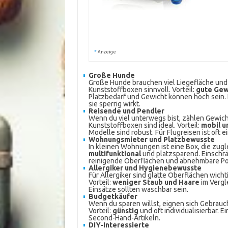
*
Anzeige
Große Hunde
Große Hunde brauchen viel Liegefläche und S
Kunststoffboxen sinnvoll. Vorteil:
gute Gew
Platzbedarf und Gewicht können hoch sein. 
sie sperrig wirkt.
Reisende und Pendler
Wenn du viel unterwegs bist, zählen Gewich
Kunststoffboxen sind ideal. Vorteil:
mobil u
Modelle sind robust. Für Flugreisen ist oft 
Wohnungsmieter und Platzbewusste
In kleinen Wohnungen ist eine Box, die zugle
multifunktional
und platzsparend. Einschrä
reinigende Oberflächen und abnehmbare Pol
Allergiker und Hygienebewusste
Für Allergiker sind glatte Oberflächen wicht
Vorteil:
weniger Staub und Haare
im Vergle
Einsätze sollten waschbar sein.
Budgetkäufer
Wenn du sparen willst, eignen sich Gebrauc
Vorteil:
günstig
und oft individualisierbar. 
Second-Hand-Artikeln.
DIY-Interessierte