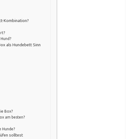
ett-Kombination?
rt?
 Hund?
Box als Hundebett Sinn
die Box?
Box am besten?
te Hunde?
üfen solltest